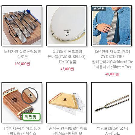
노래자랑 실로폰딩동댕
GITRE社 핸드드럼
[5년만에 재입고 완료]
실로폰
튜너블(TAMBURELLO) -
ZYDECO TIE /
ITALY정품
빨래판타이(Washboard Tie
130,000원
/ 리듬타이 ; Rhythm Tie)
45,000원
40,000원
[추천제품] 한아고 16현
[손쉬운 연주]멜로디하프
튜닝포크(소리굽쇠)
(픽업형) + 케이스
+케이스+전용악보
A=440Hz