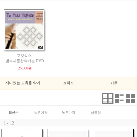
포켓삭스-
밤부사푼완벽레슨 DVD
25,000원
재미있는 교육용 악기
죠하프
카주
최신순
낮은가격
높은가격
상품명
1 - 12