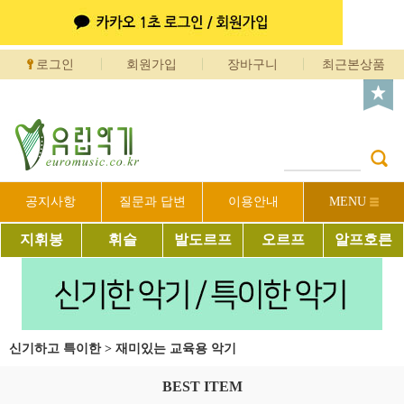
로그인
회원가입
장바구니
최근본상품
공지사항
질문과 답변
이용안내
MENU
지휘봉
휘슬
발도르프
오르프
알프호른
신기하고 특이한
>
재미있는 교육용 악기
BEST ITEM