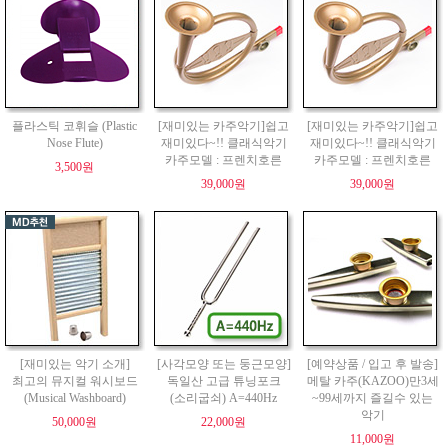
플라스틱 코휘슬 (Plastic
[재미있는 카주악기]쉽고
[재미있는 카주악기]쉽고
Nose Flute)
재미있다~!! 클래식악기
재미있다~!! 클래식악기
카주모델 : 프렌치호른
카주모델 : 프렌치호른
3,500원
39,000원
39,000원
[재미있는 악기 소개]
[사각모양 또는 둥근모양]
[예약상품 / 입고 후 발송]
최고의 뮤지컬 워시보드
독일산 고급 튜닝포크
메탈 카주(KAZOO)만3세
(Musical Washboard)
(소리굽쇠) A=440Hz
~99세까지 즐길수 있는
악기
50,000원
22,000원
11,000원