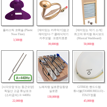
플라스틱 코휘슬 (Plastic
[재미있는 카주악기]쉽고
[재미있는 악기 소개]
Nose Flute)
재미있다~!! 클래식악기
최고의 뮤지컬 워시보드
카주모델 : 프렌치호른
(Musical Washboard)
3,500원
39,000원
50,000원
[사각모양 또는 둥근모양]
노래자랑 실로폰딩동댕
GITRE社 핸드드럼
독일산 고급 튜닝포크
실로폰
튜너블(TAMBURELLO) -
(소리굽쇠) A=440Hz
ITALY정품
130,000원
22,000원
45,000원