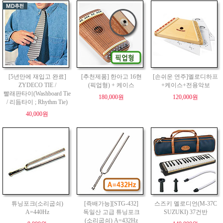
[5년만에 재입고 완료]
[추천제품] 한아고 16현
[손쉬운 연주]멜로디하프
ZYDECO TIE /
(픽업형) + 케이스
+케이스+전용악보
빨래판타이(Washboard Tie
180,000원
120,000원
/ 리듬타이 ; Rhythm Tie)
40,000원
튜닝포크(소리굽쇠)
[즉배가능][STG-432]
스즈키 멜로디언(M-37C
A=440Hz
독일산 고급 튜닝포크
SUZUKI) 37건반
(소리굽쇠) A=432Hz