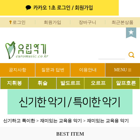
로그인
회원가입
장바구니
최근본상품
공지사항
질문과 답변
이용안내
MENU
지휘봉
휘슬
발도르프
오르프
알프호른
신기하고 특이한
>
재미있는 교육용 악기
>
재미있는 교육용 악기
BEST ITEM