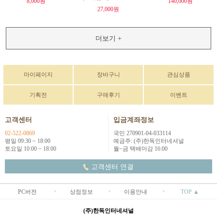
8,000원
140,000원
27,000원
더보기 +
마이페이지
장바구니
관심상품
기획전
구매후기
이벤트
고객센터
입금계좌정보
02-522-0869
국민 270901-04-033114
평일 09:30 ~ 18:00
예금주: (주)한독인터네셔널
토요일 10:00 ~ 18:00
월~금 택배마감 16:00
고객센터 연결
PC버전
상점정보
이용안내
TOP ▲
(주)한독인터네셔널