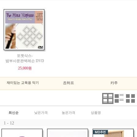
포켓삭스-
밤부사푼완벽레슨 DVD
25,000원
재미있는 교육용 악기
죠하프
카주
최신순
낮은가격
높은가격
상품명
1 - 12