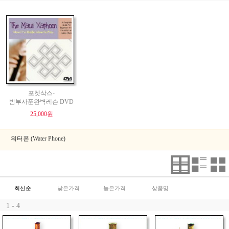
포켓삭스-
밤부사푼완벽레슨 DVD
25,000원
워터폰 (Water Phone)
최신순
낮은가격
높은가격
상품명
1 - 4