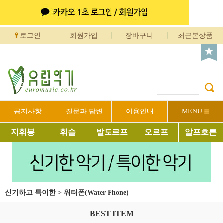
로그인
회원가입
장바구니
최근본상품
공지사항
질문과 답변
이용안내
MENU
지휘봉
휘슬
발도르프
오르프
알프호른
신기하고 특이한
>
워터폰(Water Phone)
BEST ITEM