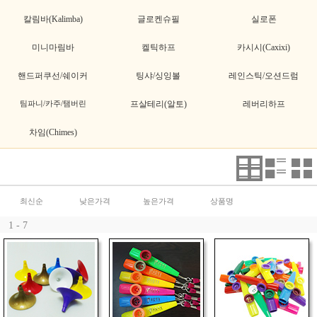
칼림바(Kalimba)
글로켄슈필
실로폰
미니마림바
켈틱하프
카시시(Caxixi)
핸드퍼쿠선/쉐이커
팅샤/싱잉볼
레인스틱/오션드럼
팀파니/카주/탬버린
프살테리(알토)
레버리하프
차임(Chimes)
최신순
낮은가격
높은가격
상품명
1 - 7