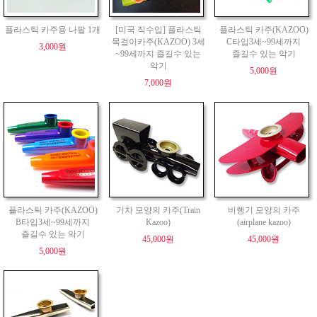
플라스틱 카주용 나팔 1개
[미국 직수입] 플라스틱
플라스틱 카주(KAZOO)
목걸이카주(KAZOO) 3세
C타입3세~99세까지
3,000원
~99세까지 즐길수 있는
즐길수 있는 악기
악기
5,000원
7,000원
플라스틱 카주(KAZOO)
기차 모양의 카주(Train
비행기 모양의 카주
B타입3세~99세까지
Kazoo)
(airplane kazoo)
즐길수 있는 악기
45,000원
45,000원
5,000원