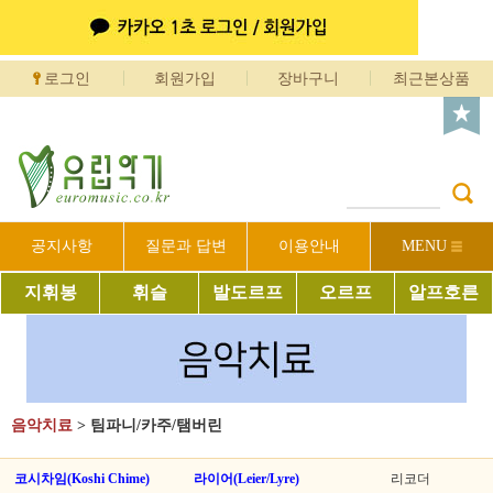
로그인
회원가입
장바구니
최근본상품
공지사항
질문과 답변
이용안내
MENU
지휘봉
휘슬
발도르프
오르프
알프호른
음악치료
>
팀파니/카주/탬버린
코시차임(Koshi Chime)
라이어(Leier/Lyre)
리코더