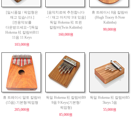
[일시품절 / 픽업형은
[음악치료에 추천합니다
휴 트레이시 8음 칼림바
재고 있습니다.]
~! / 재고 마지막 1대 있음]
(Hugh Tracey 8-Note
[전용악보를
독일 Hokema 社 트윈
Kalimba)
다운받으세요~!]독일
칼림바(Twin Kalimba)
99,000원
Hokema 社 칼림바B11
160,000원
11음 11 Keys
103,000원
휴 트레이시 알토 칼림바
독일 Hokema 社 칼림바B9
독일 Hokema 社 칼림바B5
(15음) 기본형/픽업형
9음 9 Keys(기본형/
5keys 5음
픽업형)
205,000원
55,000원
85,000원