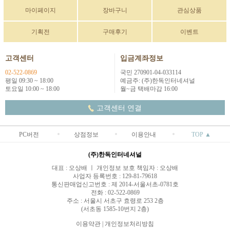
마이페이지
장바구니
관심상품
기획전
구매후기
이벤트
고객센터
입금계좌정보
02-522-0869
국민 270901-04-033114
평일 09:30 ~ 18:00
예금주: (주)한독인터네셔널
토요일 10:00 ~ 18:00
월~금 택배마감 16:00
고객센터 연결
PC버전
상점정보
이용안내
TOP ▲
(주)한독인터네셔널
대표 : 오상배 ㅣ 개인정보 보호 책임자 : 오상배
사업자 등록번호 : 129-81-79618
통신판매업신고번호 : 제 2014-서울서초-0781호
전화 : 02-522-0869
주소 : 서울시 서초구 효령로 253 2층
(서초동 1585-10번지 2층)
이용약관
|
개인정보처리방침