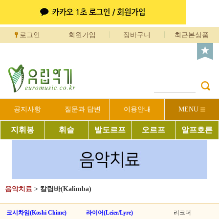
로그인
회원가입
장바구니
최근본상품
공지사항
질문과 답변
이용안내
MENU
지휘봉
휘슬
발도르프
오르프
알프호른
음악치료
>
칼림바(Kalimba)
코시차임(Koshi Chime)
라이어(Leier/Lyre)
리코더