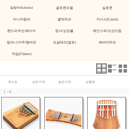
칼림바(Kalimba)
글로켄슈필
실로폰
미니마림바
켈틱하프
카시시(Caxixi)
핸드퍼쿠선/쉐이커
팅샤/싱잉볼
레인스틱/오션드럼
팀파니/카주/탬버린
프살테리(알토)
레버리하프
차임(Chimes)
최신순
낮은가격
높은가격
상품명
1 - 6