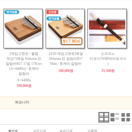
[재입고완료 / 울림
[4/20 재입고완료]독일
소프라노
최강!!]독일 Hokema 社
Hokema 社 칼림바B17
리코더703BW(바로크식
칼림바B17 17음 17Keys
Mini / 호케마 칼림바
)
(A=440Hz) / 호케마
180,000원
35,500원
칼림바
A=440Hz
190,000원
하모니카
최신순
낮은가격
높은가격
상품명