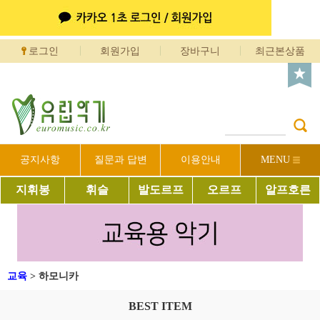
로그인
회원가입
장바구니
최근본상품
공지사항
질문과 답변
이용안내
MENU
지휘봉
휘슬
발도르프
오르프
알프호른
교육
>
하모니카
BEST ITEM