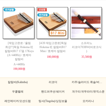
[재입고완료 / 울림
[4/20 재입고완료]독일
소프라노
최강!!]독일 Hokema 社
Hokema 社 칼림바B17
리코더703BW(바로크식
칼림바B17 17음 17Keys
Mini / 호케마 칼림바
)
(A=440Hz) / 호케마
180,000원
35,500원
칼림바
A=440Hz
190,000원
칼림바(Kalimba)
리코더
카주/슬라이드 휘슬/버드휘슬
우쿨렐레
핸드퍼쿠션/쉐이커
개구리/귀뚜라미/뮤직스푼
레인메이커/오션드럼
팅샤(Tingsha)/싱잉보울
오카리나