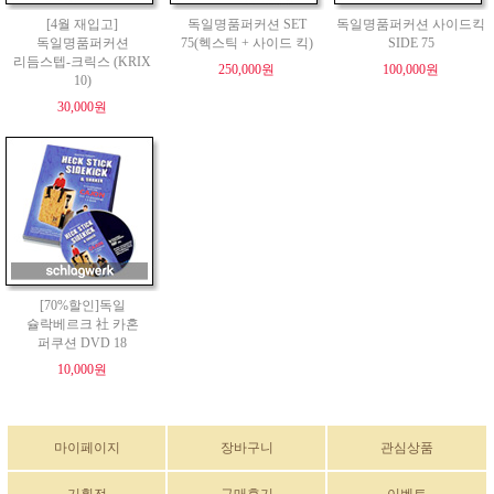
[4월 재입고]
독일명품퍼커션 SET
독일명품퍼커션 사이드킥
독일명품퍼커션
75(헥스틱 + 사이드 킥)
SIDE 75
리듬스텝-크릭스 (KRIX
250,000원
100,000원
10)
30,000원
[70%할인]독일
슐락베르크 社 카혼
퍼쿠션 DVD 18
10,000원
마이페이지
장바구니
관심상품
기획전
구매후기
이벤트