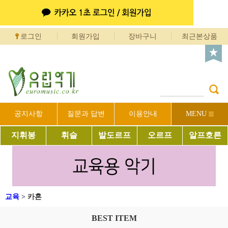
로그인
회원가입
장바구니
최근본상품
공지사항
질문과 답변
이용안내
MENU
지휘봉
휘슬
발도르프
오르프
알프호른
교육
>
카혼
BEST ITEM