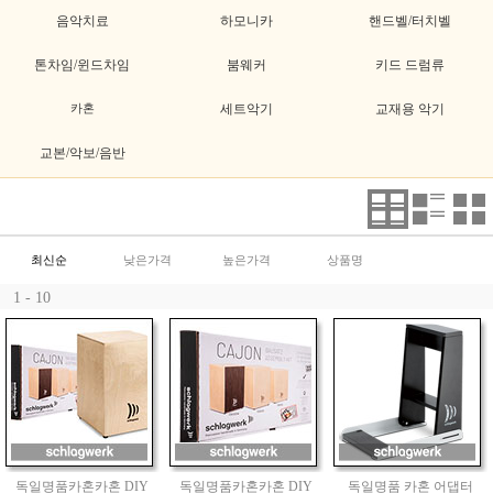
음악치료
하모니카
핸드벨/터치벨
톤차임/윈드차임
붐웨커
키드 드럼류
카혼
세트악기
교재용 악기
교본/악보/음반
최신순
낮은가격
높은가격
상품명
1 - 10
독일명품카혼카혼 DIY
독일명품카혼카혼 DIY
독일명품 카혼 어댑터