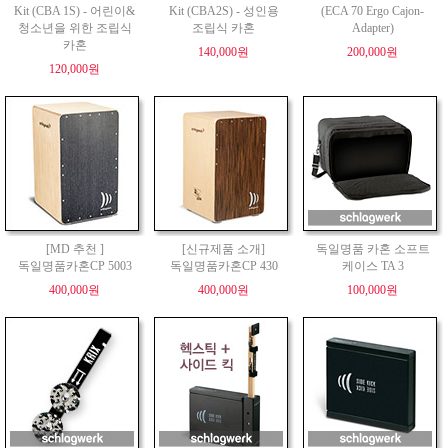
Kit (CBA 1S) - 어린이&
Kit (CBA2S) - 성인용
(ECA 70 Ergo Cajon-
청소년을 위한 조립식
조립식 카혼
Adapter)
카혼
140,000원
200,000원
120,000원
[MD 추천 ]
[신규제품 소개]
독일명품 카혼 소프트
독일명품카혼CP 5003
독일명품카혼CP 430
케이스 TA 3
400,000원
400,000원
100,000원