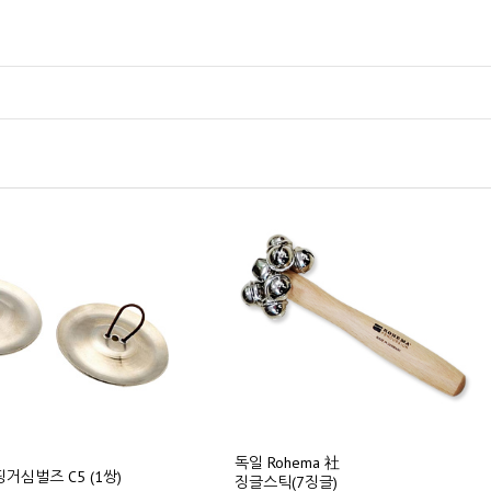
독일 Rohema 社
/핑거심벌즈 C5 (1쌍)
징글스틱(7징글)