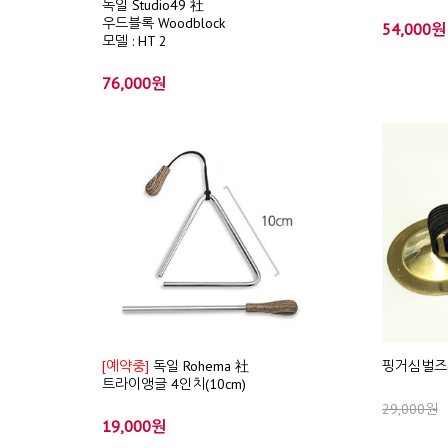
독일 Studio49 社
우드블록 Woodblock
54,000원
모델 : HT 2
76,000원
[예약중]
독일 Rohema 社
핑거심벌즈
트라이앵글 4인치(10cm)
29,000원
19,000원