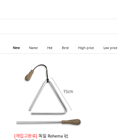
New
Name
Hot
Best
High price
Low price
[재입고완료]
독일 Rohema 社