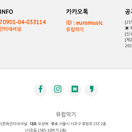
INFO
카카오톡
0901-04-033114
ID : euromusic
[2
▣ 
독인터네셔널
유럽악기
[신
[제
20
유럽악기
주)한독인터네셔널
대표
오상배
주소
서울시 서초구 효령로 253 2층
(서초동 1585-10번지 2층)