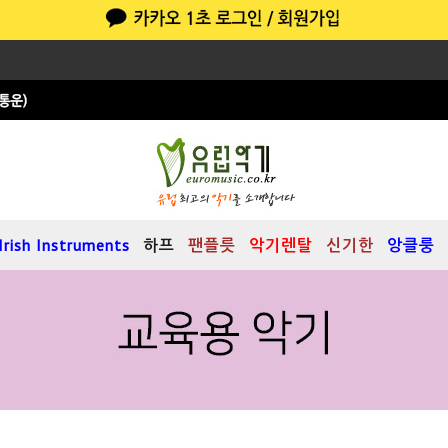
Irish Instruments
하프
팬플릇
악기렌탈
신기한
앙클룽