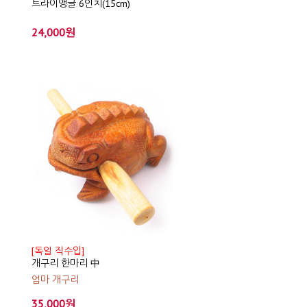
트라이앵글 6인치(15cm)
24,000원
[독일 직수입]
개구리 한마리 中
엄마 개구리
35,000원