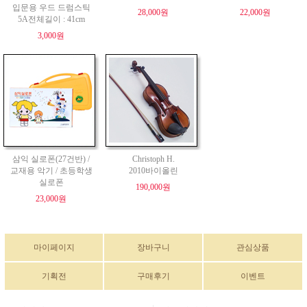
입문용 우드 드럼스틱
28,000원
22,000원
5A전체길이 : 41cm
3,000원
삼익 실로폰(27건반) /
Christoph H.
교재용 악기 / 초등학생
2010바이올린
실로폰
190,000원
23,000원
마이페이지
장바구니
관심상품
기획전
구매후기
이벤트