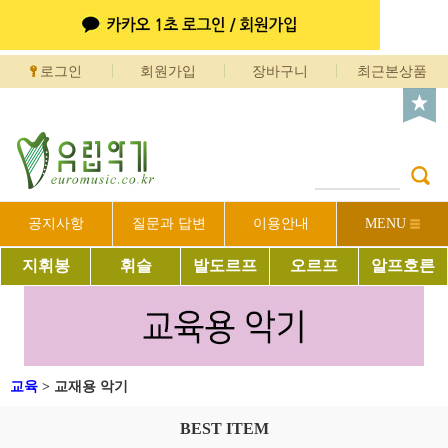
로그인
회원가입
장바구니
최근본상품
공지사항
질문과 답변
이용안내
MENU
지휘봉
휘슬
발도르프
오르프
알프호른
교육
>
교재용 악기
BEST ITEM