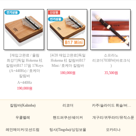
[재입고완료 / 울림
[4/20 재입고완료]독일
소프라노
최강!!]독일 Hokema 社
Hokema 社 칼림바B17
리코더703BW(바로크식
칼림바B17 17음 17Keys
Mini / 호케마 칼림바
)
(A=440Hz) / 호케마
180,000원
35,500원
칼림바
A=440Hz
190,000원
칼림바(Kalimba)
리코더
카주/슬라이드 휘슬/버드휘슬
우쿨렐레
핸드퍼쿠션/쉐이커
개구리/귀뚜라미/뮤직스푼
레인메이커/오션드럼
팅샤(Tingsha)/싱잉보울
오카리나