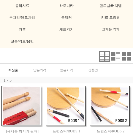
음악치료
하모니카
핸드벨/터치벨
톤차임/윈드차임
붐웨커
키드 드럼류
카혼
세트악기
교재용 악기
교본/악보/음반
최신순
낮은가격
높은가격
상품명
1 - 5
[새제품 최저가 판매]
드럼스틱/RODS 1
드럼스틱/RODS 2