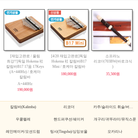
[재입고완료 / 울림
[4/20 재입고완료]독일
소프라노
최강!!]독일 Hokema 社
Hokema 社 칼림바B17
리코더703BW(바로크식
칼림바B17 17음 17Keys
Mini / 호케마 칼림바
)
(A=440Hz) / 호케마
180,000원
35,500원
칼림바
A=440Hz
190,000원
칼림바(Kalimba)
리코더
카주/슬라이드 휘슬/버드휘슬
우쿨렐레
핸드퍼쿠션/쉐이커
개구리/귀뚜라미/뮤직스푼
레인메이커/오션드럼
팅샤(Tingsha)/싱잉보울
오카리나