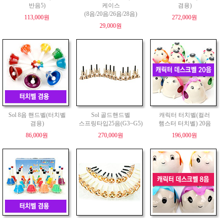
반음5)
케이스
겸용)
(8음/20음/26음/28음)
113,000원
272,000원
29,000원
Sol 8음 핸드벨(터치벨
Sol 골드핸드벨
캐릭터 터치벨(컬러
겸용)
스프링타입25음(G3~G5)
햄스터 터치벨) 20음
86,000원
270,000원
196,000원