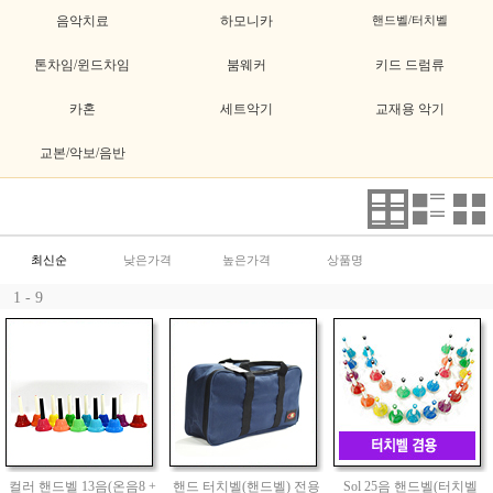
음악치료
하모니카
핸드벨/터치벨
톤차임/윈드차임
붐웨커
키드 드럼류
카혼
세트악기
교재용 악기
교본/악보/음반
최신순
낮은가격
높은가격
상품명
1 - 9
컬러 핸드벨 13음(온음8 +
핸드 터치벨(핸드벨) 전용
Sol 25음 핸드벨(터치벨