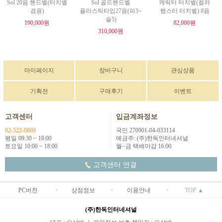
Sol 20음 핸드벨(터치벨
Sol 골드핸드벨
캐릭터 터치벨(컬러
겸용)
플라스틱타입27음(파3~
햄스터 터치벨) 8음
솔5)
190,000원
82,000원
310,000원
마이페이지
장바구니
관심상품
기획전
구매후기
이벤트
고객센터
입금계좌정보
02-522-0869
국민 270901-04-033114
평일 09:30 ~ 18:00
예금주: (주)한독인터네셔널
토요일 10:00 ~ 18:00
월~금 택배마감 16:00
고객센터 연결
PC버전
상점정보
이용안내
TOP ▲
(주)한독인터네셔널