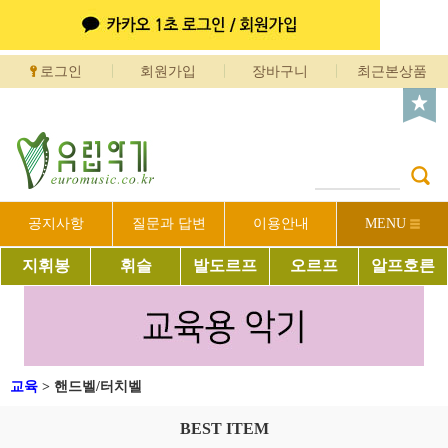
로그인
회원가입
장바구니
최근본상품
공지사항
질문과 답변
이용안내
MENU
지휘봉
휘슬
발도르프
오르프
알프호른
교육
>
핸드벨/터치벨
BEST ITEM