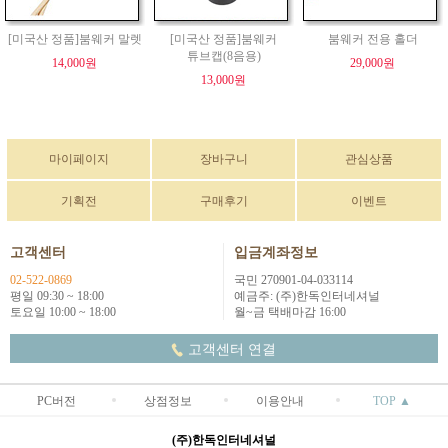
[미국산 정품]붐웨커 말렛
[미국산 정품]붐웨커
붐웨커 전용 홀더
튜브캡(8음용)
14,000원
29,000원
13,000원
마이페이지
장바구니
관심상품
기획전
구매후기
이벤트
고객센터
입금계좌정보
02-522-0869
국민 270901-04-033114
평일 09:30 ~ 18:00
예금주: (주)한독인터네셔널
토요일 10:00 ~ 18:00
월~금 택배마감 16:00
고객센터 연결
PC버전
상점정보
이용안내
TOP ▲
(주)한독인터네셔널