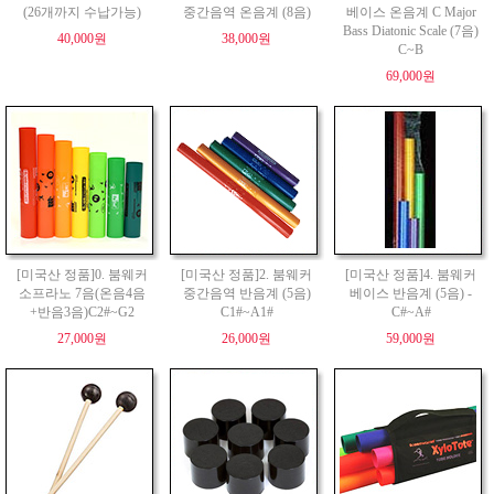
(26개까지 수납가능)
중간음역 온음계 (8음)
베이스 온음계 C Major
Bass Diatonic Scale (7음)
40,000원
38,000원
C~B
69,000원
[미국산 정품]0. 붐웨커
[미국산 정품]2. 붐웨커
[미국산 정품]4. 붐웨커
소프라노 7음(온음4음
중간음역 반음계 (5음)
베이스 반음계 (5음) -
+반음3음)C2#~G2
C1#~A1#
C#~A#
27,000원
26,000원
59,000원