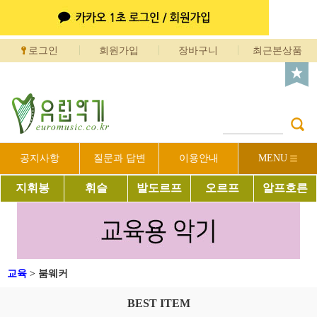
로그인
회원가입
장바구니
최근본상품
공지사항
질문과 답변
이용안내
MENU
지휘봉
휘슬
발도르프
오르프
알프호른
교육
>
붐웨커
BEST ITEM