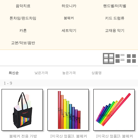
음악치료
하모니카
핸드벨/터치벨
톤차임/윈드차임
붐웨커
키드 드럼류
카혼
세트악기
교재용 악기
교본/악보/음반
최신순
낮은가격
높은가격
상품명
1 - 9
붐웨커 전용 가방
[미국산 정품]1. 붐웨커
[미국산 정품]3. 붐웨커