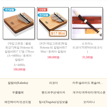
[재입고완료 / 울림
[4/20 재입고완료]독일
소프라노
최강!!]독일 Hokema 社
Hokema 社 칼림바B17
리코더703BW(바로크식
칼림바B17 17음 17Keys
Mini / 호케마 칼림바
)
(A=440Hz) / 호케마
180,000원
35,500원
칼림바
A=440Hz
190,000원
칼림바(Kalimba)
리코더
카주/슬라이드 휘슬/버드휘슬
우쿨렐레
핸드퍼쿠션/쉐이커
개구리/귀뚜라미/뮤직스푼
레인메이커/오션드럼
팅샤(Tingsha)/싱잉보울
오카리나