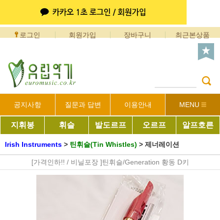
로그인
회원가입
장바구니
최근본상품
공지사항
질문과 답변
이용안내
MENU
지휘봉
휘슬
발도르프
오르프
알프호른
Irish Instruments
>
틴휘슬(Tin Whistles)
>
제너레이션
[가격인하!! / 비닐포장 ]틴휘슬/Generation 황동 D키