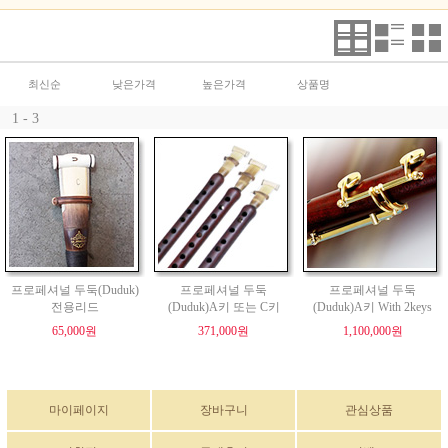
최신순
낮은가격
높은가격
상품명
1 - 3
프로페셔널 두둑(Duduk)
프로페셔널 두둑
프로페셔널 두둑
전용리드
(Duduk)A키 또는 C키
(Duduk)A키 With 2keys
65,000원
371,000원
1,100,000원
마이페이지
장바구니
관심상품