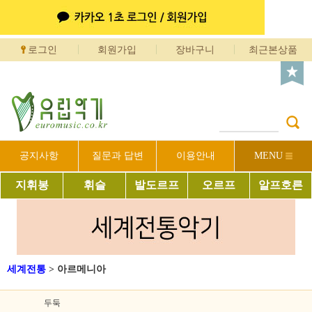
로그인
회원가입
장바구니
최근본상품
공지사항
질문과 답변
이용안내
MENU
지휘봉
휘슬
발도르프
오르프
알프호른
세계전통
>
아르메니아
두둑