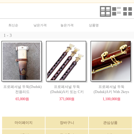
최신순
낮은가격
높은가격
상품명
1 - 3
프로페셔널 두둑(Duduk)
프로페셔널 두둑
프로페셔널 두둑
전용리드
(Duduk)A키 또는 C키
(Duduk)A키 With 2keys
65,000원
371,000원
1,100,000원
마이페이지
장바구니
관심상품