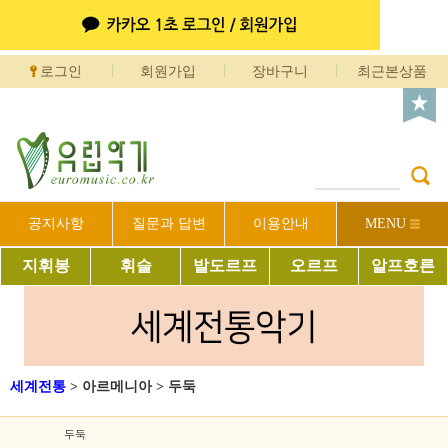
로그인
회원가입
장바구니
최근본상품
공지사항
질문과 답변
이용안내
MENU
지휘봉
휘슬
발도르프
오르프
알프호른
세계전통
>
아르메니아
>
두둑
두둑