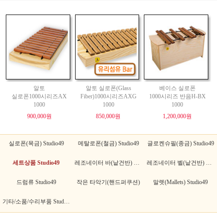
알토
알토 실로폰(Glass
베이스 실로폰
실로폰1000시리즈AX
Fiber)1000시리즈AXG
1000시리즈 반음H-BX
1000
1000
1000
900,000원
850,000원
1,200,000원
실로폰(목금) Studio49
메탈로폰(철금) Studio49
글로켄슈필(종금) Studio49
세트상품 Studio49
레조네이터 바(낱건반) Studio49
레조네이터 벨(낱건반) Studio49
드럼류 Studio49
작은 타악기(핸드퍼쿠션)
말렛(Mallets) Studio49
기타/소품/수리부품 Studio49