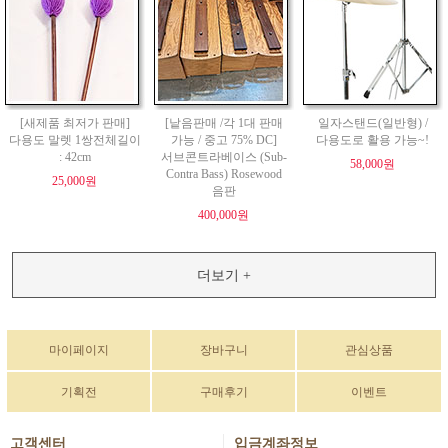
[새제품 최저가 판매]
[낱음판매 /각 1대 판매
일자스탠드(일반형) /
다용도 말렛 1쌍전체길이
가능 / 중고 75% DC]
다용도로 활용 가능~!
: 42cm
서브콘트라베이스 (Sub-
58,000원
Contra Bass) Rosewood
25,000원
음판
400,000원
더보기 +
마이페이지
장바구니
관심상품
기획전
구매후기
이벤트
고객센터
입금계좌정보