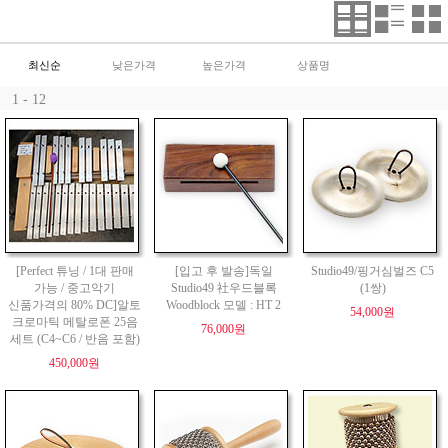
최신순
낮은가격
높은가격
상품명
1 - 12
[Perfect 튜닝 / 1대 판매
[입고 후 발송]독일
Studio49/핑거심벌즈 C5
가능 / 중고악기
Studio49 社우드블록
(1쌍)
신품가격의 80% DC]알토
Woodblock 모델 : HT 2
54,000원
크로마틱 메탈로폰 25음
76,000원
세트 (C4~C6 / 반음 포함)
450,000원