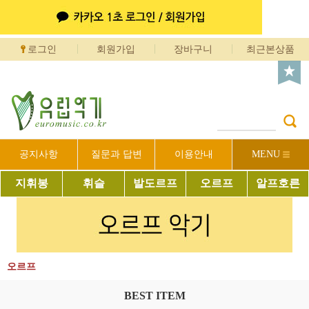
로그인
회원가입
장바구니
최근본상품
공지사항
질문과 답변
이용안내
MENU
지휘봉
휘슬
발도르프
오르프
알프호른
오르프
BEST ITEM