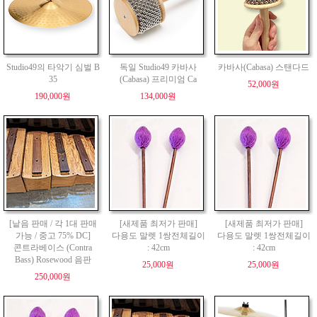
Studio49의 타악기 심벌 B
독일 Studio49 카바사
카바사(Cabasa) 스탠다드
35
(Cabasa) 프리미엄 Ca
52,000원
190,000원
134,000원
[낱음 판매 / 각 1대 판매
[새제품 최저가 판매]
[새제품 최저가 판매]
가능 / 중고 75% DC]
다용도 말렛 1쌍전체길이
다용도 말렛 1쌍전체길이
콘트라베이스 (Contra
: 42cm
: 42cm
Bass) Rosewood 음판
25,000원
25,000원
250,000원