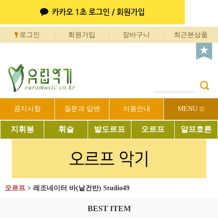
로그인
회원가입
장바구니
최근본상품
공지사항
질문과 답변
이용안내
MENU
지휘봉
휘슬
발도르프
오르프
알프호른
오르프
>
레조네이터 바(낱건반) Studio49
BEST ITEM