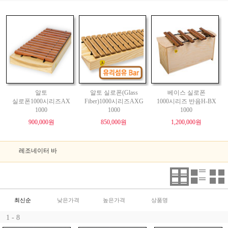
알토
알토 실로폰(Glass
베이스 실로폰
실로폰1000시리즈AX
Fiber)1000시리즈AXG
1000시리즈 반음H-BX
1000
1000
1000
900,000원
850,000원
1,200,000원
레조네이터 바
최신순
낮은가격
높은가격
상품명
1 - 8