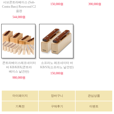
서브콘트라베이스 (Sub-
150,000원
390,000원
Contra Bass) Rosewood C2
음판
544,000원
콘트라베이스레조네이터
소프라노 레조네이터 바
바 KB/KBX(콘트라
KB/SX(소프라노 낱건반)
베이스 낱건반)
150,000원
980,000원
마이페이지
장바구니
관심상품
기획전
구매후기
이벤트