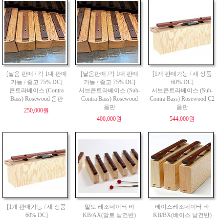
[낱음 판매 / 각 1대 판매
[낱음판매 /각 1대 판매
[1개 판매가능 / 새 상품
가능 / 중고 75% DC]
가능 / 중고 75% DC]
60% DC]
콘트라베이스 (Contra
서브콘트라베이스 (Sub-
서브콘트라베이스 (Sub-
Bass) Rosewood 음판
Contra Bass) Rosewood
Contra Bass) Rosewood C2
음판
음판
250,000원
400,000원
544,000원
[1개 판매가능 / 새 상품
알토 레조네이터 바
베이스레조네이터 바
60% DC]
KB/AX(알토 낱건반)
KB/BX(베이스 낱건반)