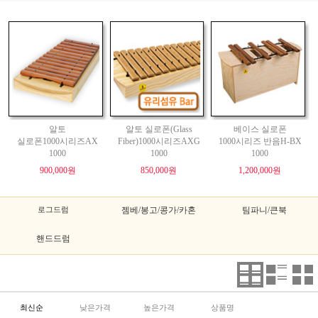
알토
알토 실로폰(Glass
베이스 실로폰
실로폰1000시리즈AX
Fiber)1000시리즈AXG
1000시리즈 반음H-BX
1000
1000
1000
900,000원
850,000원
1,200,000원
로그드럼
젬베/봉고/콩가/카혼
팀파니/큰북
핸드드럼
최신순
낮은가격
높은가격
상품명