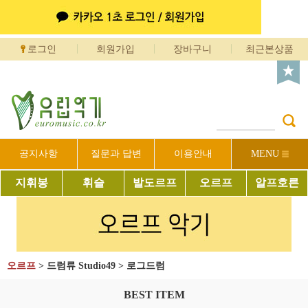
로그인
회원가입
장바구니
최근본상품
공지사항
질문과 답변
이용안내
MENU
지휘봉
휘슬
발도르프
오르프
알프호른
오르프
>
드럼류 Studio49
>
로그드럼
BEST ITEM