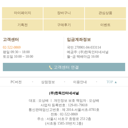
마이페이지
장바구니
관심상품
기획전
구매후기
이벤트
고객센터
입금계좌정보
02-522-0869
국민 270901-04-033114
평일 09:30 ~ 18:00
예금주: (주)한독인터네셔널
토요일 10:00 ~ 18:00
월~금 택배마감 16:00
고객센터 연결
PC버전
상점정보
이용안내
TOP ▲
(주)한독인터네셔널
대표 : 오상배 ㅣ 개인정보 보호 책임자 : 오상배
사업자 등록번호 : 129-81-79618
통신판매업신고번호 : 제 2014-서울서초-0781호
전화 : 02-522-0869
주소 : 서울시 서초구 효령로 253 2층
(서초동 1585-10번지 2층)