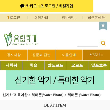
로그인
회원가입
장바구니
최근본상품
공지사항
질문과 답변
이용안내
MENU
지휘봉
휘슬
발도르프
오르프
알프호른
신기하고 특이한
>
워터폰(Water Phone)
>
워터폰 (Water Phone)
BEST ITEM