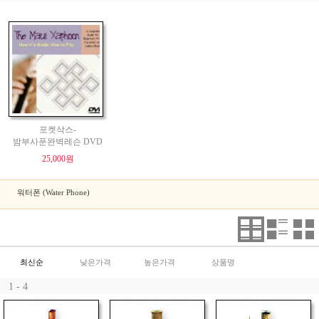
포켓삭스-
밤부사푼완벽레슨 DVD
25,000원
워터폰 (Water Phone)
최신순
낮은가격
높은가격
상품명
1 - 4