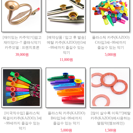
[재미있는 카주악기]쉽고
[예약상품 / 입고 후 발송]
플라스틱 카주(KAZOO)
재미있다~!! 클래식악기
메탈 카주(KAZOO)만3세
C타입3세~99세까지
카주모델 : 프렌치호른
~99세까지 즐길수 있는
즐길수 있는 악기
악기
39,000원
5,000원
11,000원
[미국직수입] 플라스틱
플라스틱 카주(KAZOO)
[많이 살수록 이득!!!]메탈
목걸이카주(KAZOO) 3세
B타입3세~99세까지
카주(KAZOO)에사용하는
~99세까지 즐길수 있는
즐길수 있는 악기
떨림막(멤브레인)
악기
5,000원
1,500원