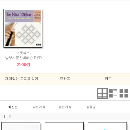
포켓삭스-
밤부사푼완벽레슨 DVD
25,000원
재미있는 교육용 악기
죠하프
카주
최신순
낮은가격
높은가격
상품명
1 - 9