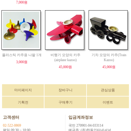
7,000원
플라스틱 카주용 나팔 1개
비행기 모양의 카주
기차 모양의 카주(Train
(airplane kazoo)
Kazoo)
3,000원
45,000원
45,000원
마이페이지
장바구니
관심상품
기획전
구매후기
이벤트
고객센터
입금계좌정보
02-522-0869
국민 270901-04-033114
평일 09:30 ~ 18:00
예금주: (주)한독인터네셔널