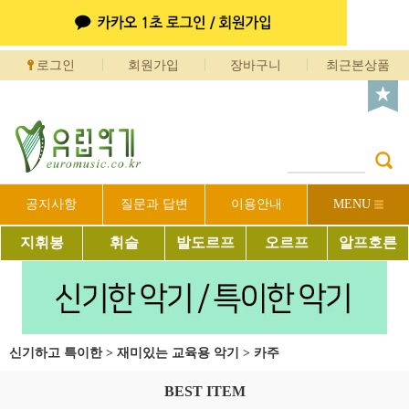
로그인
회원가입
장바구니
최근본상품
공지사항
질문과 답변
이용안내
MENU
지휘봉
휘슬
발도르프
오르프
알프호른
신기하고 특이한
>
재미있는 교육용 악기
>
카주
BEST ITEM