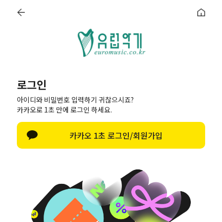
로그인
회원가입
장바구니
최근본상품
로그인
아이디와 비밀번호 입력하기 귀찮으시죠?
카카오로 1초 만에 로그인 하세요.
공지사항
질문과 답변
이용안내
MENU
지휘봉
휘슬
발도르프
오르프
알프호른
카카오 1초 로그인/회원가입
로그인
비회원이신가요?
회원이 되시면 빠른 신상품 정보와 다양한 할인 혜택을 받으실 수 있
습니다.