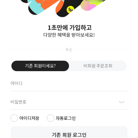
회원가입
[로그인/비회원구매가 안될시 체크사항]
휴대폰 브라우저의 쿠키를 허용해야 합니다.
1. 아이폰 쿠키 허용 방법
① 바탕화면에 설정을 클릭
② 중간 위치의 Safari를 클릭
기존 회원이세요?
비회원 주문조회
③ 중간 쿠키 허용에서 항상으로 클릭
2. 갤럭시 쿠키 허용 방법
① 인터넷 창 열기
② 휴대폰 하단 왼쪽 버튼의 더보기 메뉴
③ 화면 하단의 설정 클릭
④ 쿠키 허용에 V 체크
아이디저장
자동로그인
마이페이지
장바구니
관심상품
기존 회원 로그인
기획전
구매후기
이벤트