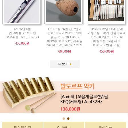
[2026년 8월
[79] [5월 26일 신규입고
[Perfect 튜닝 / 1대 판매
입고예정]V5치프턴
완료/ 무라마츠 PK 524와
가능 / 중고악기 신품가격의
로우휘슬 D키 (Tunable)
동일/ FT-250CD350 /
80% DC]알토 크로마틱
픽보이(PICKBOY) 지휘봉
메탈로폰 25음 세트
450,000원
38cm(13.8") Maple 샤프트
(C4~C6 / 반음 포함)
60,000원
450,000원
더보기
마이페이지
장바구니
관심상품