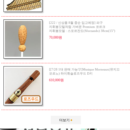
[222 / 신상품 8월 중순 입고예정] 파구
지휘봉깃털처럼 가벼운 Premium 코르크
지휘봉모델 : 스포르잔도(Sforzando) 38cm(15")
70,000원
[[7/28 1대 판매 가능!]!]Musique Morneaux(뮤지끄
모르노) 하이휘슬로즈우드 D키
610,000원
더보기