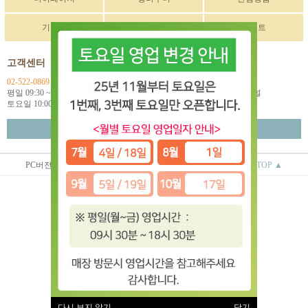
기획전
구매후기
이벤트
고객센터
입금계좌정보
02-522-0869
국민 270901-04-033114
평일 09:30 ~ 18:00
예금주: (주)한독인터네셔널
토요일 10:00 ~ 18:00
월~금 택배마감 16:00
고객센터 연결
PC버전
상점정보
이용안내
TOP ▲
(주)한독인터네셔널
대표 : 오상배 ㅣ 개인정보 보호 책임자 : 오상배
사업자 등록번호 : 129-81-79618
통신판매업신고번호 : 제 2014-서울서초-0781호
전화 : 02-522-0869
주소 : 서울시 서초구 효령로 253 2층
(서초동 1585-10번지 2층)
이용약관
|
개인정보처리방침
유럽악기 ⓒ All rights reserved.
다시 보지 않기
닫기