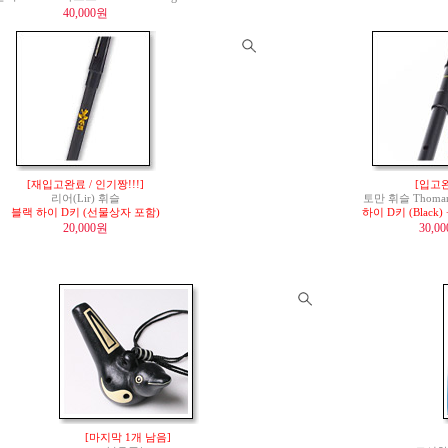
40,000원
[재입고완료 / 인기짱!!!]
[입고
리어(Lir) 휘슬
토만 휘슬 Thomann 
블랙 하이 D키 (선물상자 포함)
하이 D키 (Blac
20,000원
30,0
[마지막 1개 남음]