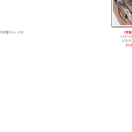
 비포함]
Key 선택
[렌탈
노래자랑
딩동댕
30,