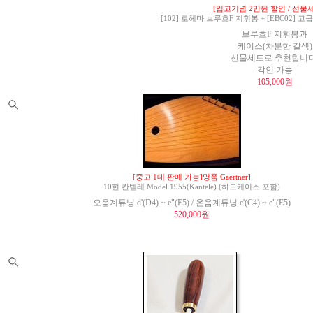
[입고기념 2만원 할인 / 선물세
[102] 로헤마 브루흐F 지휘봉 + [EBC02]
브루흐F 지휘봉과
케이스(차분한 갈색)
선물세트로 추천합니다
-각인 가능-
105,000원
[중고 1대 판매 가능]명품 Gaertner]
10현 칸텔레 Model 1955(Kantele) (하드케이스 포함)
오음계튜닝 d'(D4) ~ e"(E5) / 온음계튜닝 c'(C4) ~ e"(E5)
520,000원