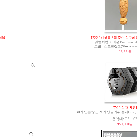
튜너블
[222 / 신상품 8월 중순 입고예
깃털처럼 가벼운 Premium
모델 : 스포르잔도(Sforzando)
70,000원
[7/20 입고 완료]
30키 입문/중급 잭키 잉글리쉬 콘서티나(Jackie 
음역대: G3 ~ C
950,000원