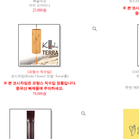
복을주는
코시차임(
까치 오카리나
※ 본 코
25,000원
중
[프랑스 직수입]
[10
코시차임(Koshi Chime) 모델: Terra(흙)
주
※ 본 코시차임은 프랑스 직수입 정품입니다.
주빈 메타
중국산 복제품에 주의하세요.
78,000원