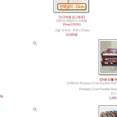
[신규제품 입고완료]
[EB33] 유럽악기 지휘봉
33cm(13인치)
그립 사이즈 : Ø16 x 51mm
35,000원
[25년 12월 
3.5옥타브 Premium 2 Line Portable 하모
Premium 2 Line Portable Har
C3 
다.
1,200