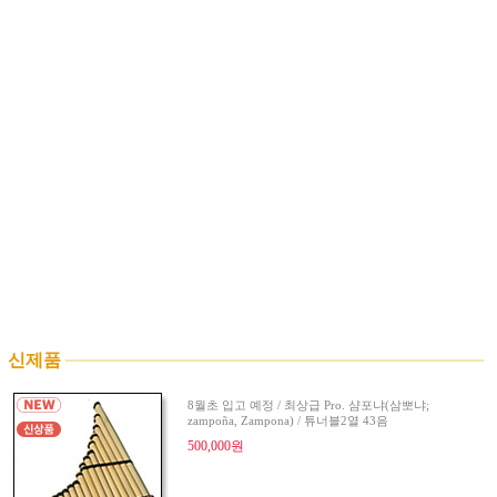
신제품
8월초 입고 예정 / 최상급 Pro. 샴포냐(삼뽀냐;
zampoña, Zampona) / 튜너블2열 43음
500,000원