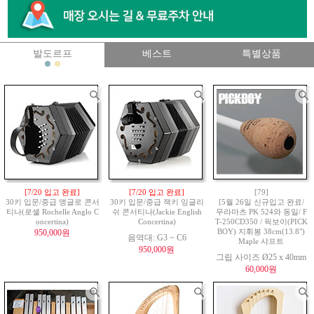
발도르프
베스트
특별상품
[7/20 입고 완료]
[7/20 입고 완료]
[79]
30키 입문/중급 앵글로 콘서
30키 입문/중급 잭키 잉글리
[5월 26일 신규입고 완료/
티나(로셸 Rochelle Anglo C
쉬 콘서티나(Jackie English
무라마츠 PK 524와 동일/ F
oncertina)
Concertina)
T-250CD350 / 픽보이(PICK
950,000원
BOY) 지휘봉 38cm(13.8")
음역대: G3 ~ C6
Maple 샤프트
950,000원
그립 사이즈 Ø25 x 40mm
60,000원