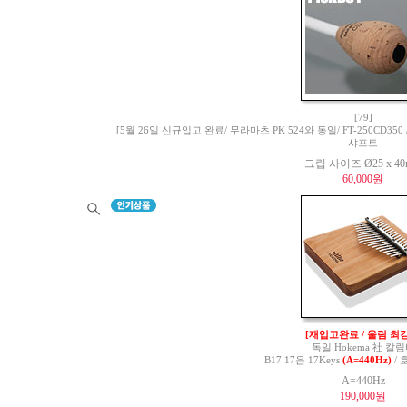
[79]
[5월 26일 신규입고 완료/ 무라마츠 PK 524와 동일/ FT-250CD350 / 
샤프트
그립 사이즈 Ø25 x 4
60,000원
[재입고완료 / 울림 최강
독일 Hokema 社 칼
B17 17음 17Keys
(A=440Hz)
/ 
A=440Hz
190,000원