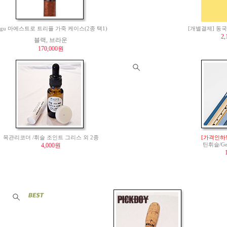
agu 마에스트로 트리플 가죽 케이스(2종 택1)
[개별결제] 동국
2
블랙, 브라운
170,000원
목관리코더 /휘슬 조인트 그리스 외 2종
[가격인하!
4,000원
틴휘슬/Gen