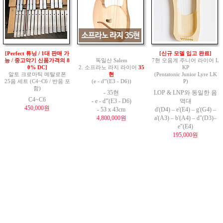
[Perfect 튜닝 / 1대 판매 가
[신규 모델 입고 완료]
능 / 중고악기 신품가격의 8
독일산 Salem
7현 오음계 주니어 라이어 L
0% DC]
2. 소프라노 라지 라이어
35
KP
알토 크로마틱 메탈로폰
현
(Pentatonic Junior Lyre LK
25음 세트 (C4~C6 / 반음 포
(e - d'''(E3 - D6))
P)
함)
- 35현
LOP & LNP와 동일한 음
C4~C6
- e - d'''(E3 - D6)
역대
450,000원
- 53 x 43cm
d'(D4) – e'(E4) – g'(G4) –
4,800,000원
a'(A3) – b'(A4) – d"(D3)–
e"(E4)
195,000원