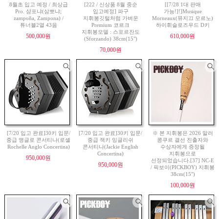
8월초 입고 예정 / 최상급
[222 / 신상품 8월 중순
[[7/28 1대 판매
Pro. 샴포냐(삼뽀냐;
입고예정] 파구
가능!]!]Musique
zampoña, Zampona) /
지휘봉깃털처럼 가벼운
Morneaux(뮤지끄 모르노)
튜너블2열 43음
Premium 코르크
하이휘슬로즈우드 D키
지휘봉모델 : 스포르잔도
500,000원
610,000원
(Sforzando) 38cm(15")
70,000원
[7/20 입고 완료]30키 입문/
[7/20 입고 완료]30키 입문/
※ 본 지휘봉은 2026 말러
중급 앵글로 콘서티나(로셸
중급 잭키 잉글리쉬
콩쿠르 결선 진출자와
Rochelle Anglo Concertina)
콘서티나(Jackie English
수상자에게 증정될
Concertina)
지휘봉으로
950,000원
선정되었습니다.[37] NC-E
950,000원
/ 픽보이(PICKBOY) 지휘봉
38cm(15")
100,000원