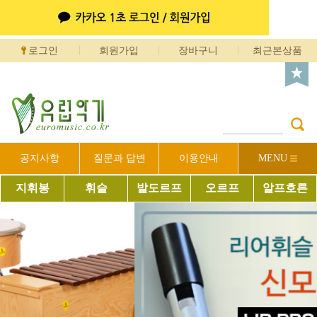
로그인
회원가입
장바구니
최근본상품
공지사항
질문과 답변
이용안내
MENU
지휘봉
휘슬
발도르프
오르프
알프호른