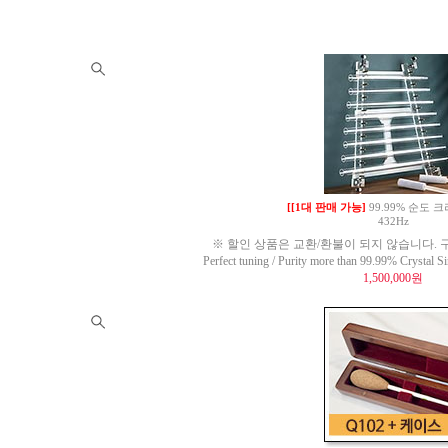
[[1대 판매 가능]
99.99% 순도
432Hz
※ 할인 상품은 교환/환불이 되지 않습니다. 구
Perfect tuning / Purity more than 99.99% Crysta
1,500,000원