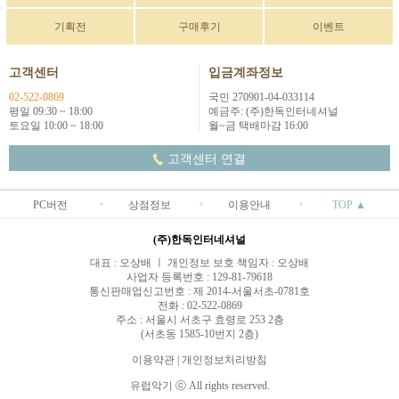
기획전
구매후기
이벤트
고객센터
입금계좌정보
02-522-0869
국민 270901-04-033114
평일 09:30 ~ 18:00
예금주: (주)한독인터네셔널
토요일 10:00 ~ 18:00
월~금 택배마감 16:00
고객센터 연결
PC버전
상점정보
이용안내
TOP ▲
(주)한독인터네셔널
대표 : 오상배 ㅣ 개인정보 보호 책임자 : 오상배
사업자 등록번호 : 129-81-79618
통신판매업신고번호 : 제 2014-서울서초-0781호
전화 : 02-522-0869
주소 : 서울시 서초구 효령로 253 2층
(서초동 1585-10번지 2층)
이용약관
|
개인정보처리방침
유럽악기 ⓒ All rights reserved.