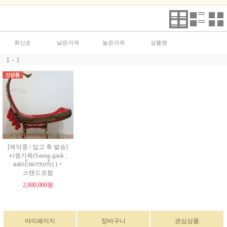
최신순
낮은가격
높은가격
상품명
1 - 1
[예악중 / 입고 후 발송]
사웅가욱(Saung-gauk ;
စောင်းကောက်) ) +
스탠드포함
2,000,000원
마이페이지
장바구니
관심상품