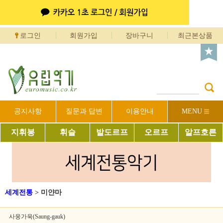
로그인
회원가입
장바구니
최근본상품
공지사항
질문과 답변
이용안내
MENU
지휘봉
휘슬
발도르프
오르프
알프호른
세계전통
>
미얀마
사웅가욱(Saung-gauk)