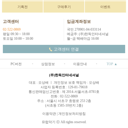
기획전
구매후기
이벤트
고객센터
입금계좌정보
02-522-0869
국민 270901-04-033114
평일 09:30 ~ 18:00
예금주: (주)한독인터네셔널
토요일 10:00 ~ 18:00
월~금 택배마감 16:00
고객센터 연결
PC버전
상점정보
이용안내
TOP ▲
(주)한독인터네셔널
대표 : 오상배 ㅣ 개인정보 보호 책임자 : 오상배
사업자 등록번호 : 129-81-79618
통신판매업신고번호 : 제 2014-서울서초-0781호
전화 : 02-522-0869
주소 : 서울시 서초구 효령로 253 2층
(서초동 1585-10번지 2층)
이용약관
|
개인정보처리방침
유럽악기 ⓒ All rights reserved.