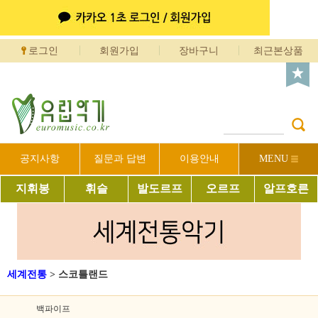
로그인
회원가입
장바구니
최근본상품
공지사항
질문과 답변
이용안내
MENU
지휘봉
휘슬
발도르프
오르프
알프호른
세계전통
>
스코틀랜드
백파이프