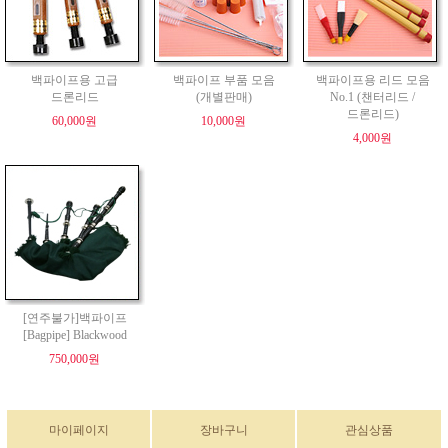
백파이프용 고급
백파이프 부품 모음
백파이프용 리드 모음
드론리드
(개별판매)
No.1 (챈터리드 /
드론리드)
60,000원
10,000원
4,000원
[연주불가]백파이프
[Bagpipe] Blackwood
750,000원
마이페이지
장바구니
관심상품