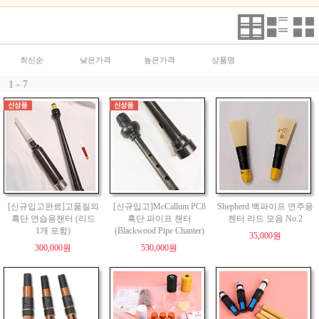
최신순
낮은가격
높은가격
상품명
1 - 7
[신규입고완료]고품질의
[신규입고]McCallum PC8
Shepherd 백파이프 연주용
흑단 연습용챈터 (리드
흑단 파이프 챈터
첸터 리드 모음 No.2
1개 포함)
(Blackwood Pipe Chanter)
35,000원
300,000원
530,000원