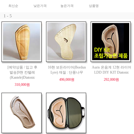
최신순
낮은가격
높은가격
상품명
1 - 5
[예약상품 / 입고 후
16현 보든라이어(Bordun
Auris 온음계 12현 라이어
발송]9현 칸텔레
Lyre) 재질 : 단풍나무
LDD DIY KIT Diatonic
(Kantele)Diatonic
496,000원
292,000원
310,000원