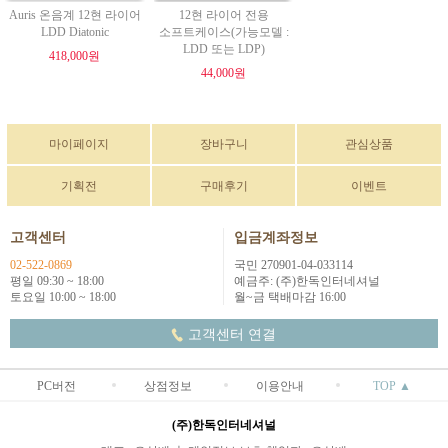
Auris 온음계 12현 라이어
12현 라이어 전용
LDD Diatonic
소프트케이스(가능모델 :
LDD 또는 LDP)
418,000원
44,000원
마이페이지
장바구니
관심상품
기획전
구매후기
이벤트
고객센터
입금계좌정보
02-522-0869
국민 270901-04-033114
평일 09:30 ~ 18:00
예금주: (주)한독인터네셔널
토요일 10:00 ~ 18:00
월~금 택배마감 16:00
고객센터 연결
PC버전
상점정보
이용안내
TOP ▲
(주)한독인터네셔널