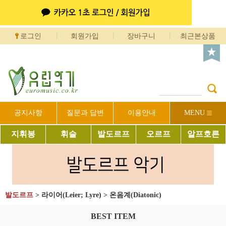
로그인
회원가입
장바구니
최근본상품
공지사항
질문과 답변
이용안내
MENU
지휘봉
휘슬
발도르프
오르프
알프호른
발도르프
>
라이어(Leier; Lyre)
>
온음계(Diatonic)
BEST ITEM