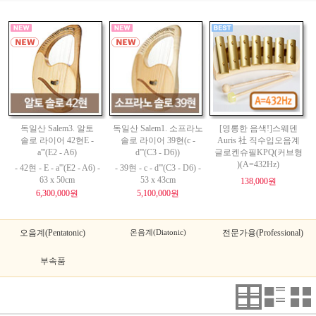
독일산 Salem3. 알토
독일산 Salem1. 소프라노
[영롱한 음색!]스웨덴
솔로 라이어 42현E -
솔로 라이어 39현(c -
Auris 社 직수입오음계
a'''(E2 - A6)
d'''(C3 - D6))
글로켄슈필KPQ(커브형
)(A=432Hz)
- 42현 - E - a'''(E2 - A6) -
- 39현 - c - d'''(C3 - D6) -
63 x 50cm
53 x 43cm
138,000원
6,300,000원
5,100,000원
오음계(Pentatonic)
온음계(Diatonic)
전문가용(Professional)
부속품