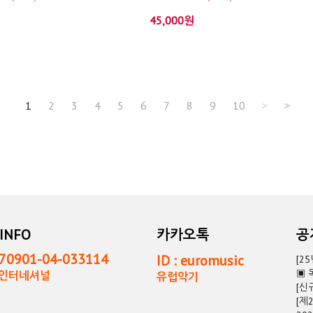
45,000원
1
2
3
4
5
6
7
8
9
10
>
>>
INFO
카카오톡
0901-04-033114
ID : euromusic
[2
▣ 
독인터네셔널
유럽악기
[신
[제