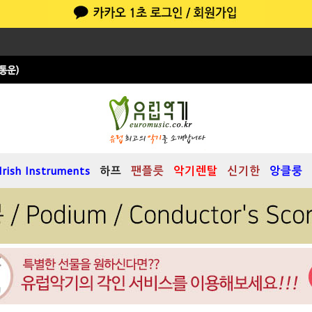
Irish Instruments
하프
팬플릇
악기렌탈
신기한
앙클룽