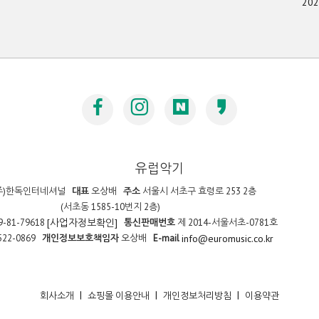
20
유럽악기
주)한독인터네셔널
대표
오상배
주소
서울시 서초구 효령로 253 2층
(서초동 1585-10번지 2층)
9-81-79618
통신판매번호
제 2014-서울서초-0781호
[사업자정보확인]
522-0869
개인정보보호책임자
오상배
E-mail
info@euromusic.co.kr
|
|
|
회사소개
쇼핑몰 이용안내
개인정보처리방침
이용약관