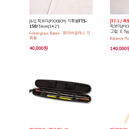
[61] 픽보이(PICKBOY) 지휘봉
FTS-
[37-1 /
150J
36cm(14.2")
픽보이(PIC
그립 : E T
Firberglass Baton - 화이버글래스 지
휘봉
Balance P
40,000원
140,000