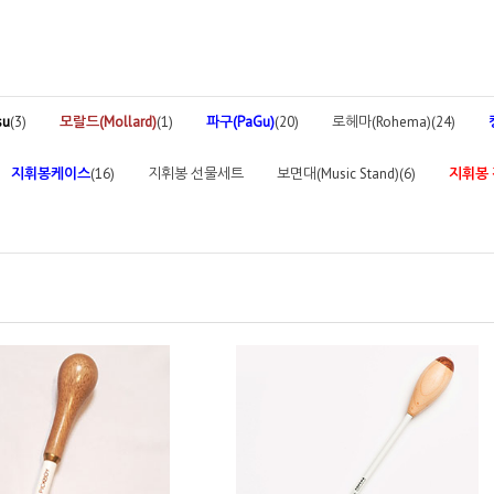
su
(3)
모랄드(Mollard)
(1)
파구(PaGu)
(20)
로헤마(Rohema)(24)
지휘봉케이스
(16)
지휘봉 선물세트
보면대(Music Stand)(6)
지휘봉