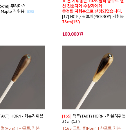
※ 본 지휘봉은 2026 말러 콩쿠르 결
45cm)] 무라마츠
선 진출자와 수상자에게
u Maple 지휘봉
증정될 지휘봉으로 선정되었습니다.
[37] NC-E / 픽보이(PICKBOY) 지휘봉
38cm(15")
100,000원
TAKT) HORN - 카본지휘봉
[165]
탁트(TAKT) HORN - 카본지휘봉
33cm(13")
 뿔(Horn) I 샤프트: 카본
T165 그립: 뿔(Horn) I 샤프트: 카본