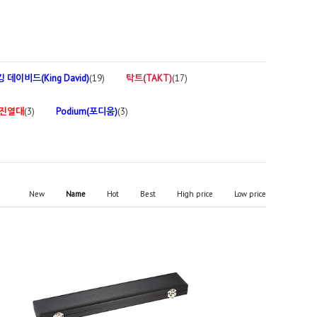
킹 데이비드(King David)
(19)
탁트(TAKT)
(17)
 진열대
(3)
Podium(포디움)
(3)
New
Name
Hot
Best
High price
Low price