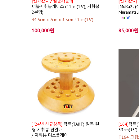
[입고완료 / 발송가능!!]
[입고완료]
더블지휘봉케이스 (41cm(16"), 지휘봉
[MuBa22(
2본입)
Muramats
44.5cm x 7cm x 3.8cm 41cm(16")
100,000원
85,000원
[ '24년 신규상품]
탁트(TAKT) 원목 원
[164]
탁트(
형 지휘봉 진열대
33cm(13")
/ 지휘봉 디스플레이
T164 그립: