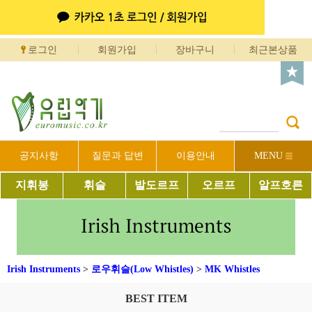
로그인
회원가입
장바구니
최근본상품
공지사항
질문과 답변
이용안내
MENU
지휘봉
휘슬
발도르프
오르프
알프호른
Irish Instruments
>
로우휘슬(Low Whistles)
>
MK Whistles
BEST ITEM