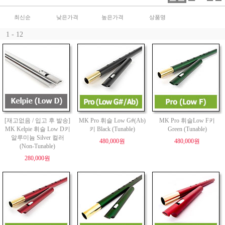
최신순
낮은가격
높은가격
상품명
1 - 12
[재고없음 / 입고 후 발송]
MK Pro 휘슬 Low G#(Ab)
MK Pro 휘슬Low F키
MK Kelpie 휘슬 Low D키
키 Black (Tunable)
Green (Tunable)
알루미늄 Silver 컬러
480,000원
480,000원
(Non-Tunable)
280,000원