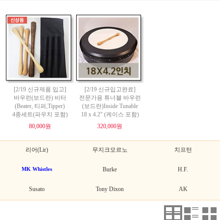
[2/19 신규제품 입고]
[2/19 신규입고완료]
바우런(보드란) 비터
전문가용 튜너블 바우런
(Beater, 티퍼,Tipper)
(보드란)Inside Tunable
4종세트(파우치 포함)
18 x 4.2" (케이스 포함)
80,000원
320,000원
리어(Lir)
무지크모르노
치프턴
MK Whistles
Burke
H.F.
Susato
Tony Dixon
AK