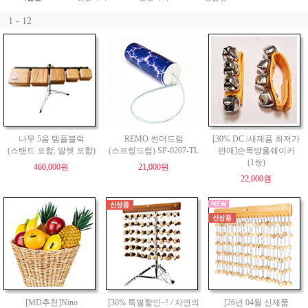
1 - 12
나무 5음 템플블럭
REMO 썬더드럼
[30% DC /새제품 최저가
(스탠드 포함, 말렛 포함)
(스프링드럼) SP-0207-TL
판매]손목방울쉐이커
(1쌍)
460,000원
21,000원
22,000원
[MD추천]Nino
[30% 특별할인~! / 자연의
[26년 04월 신제품