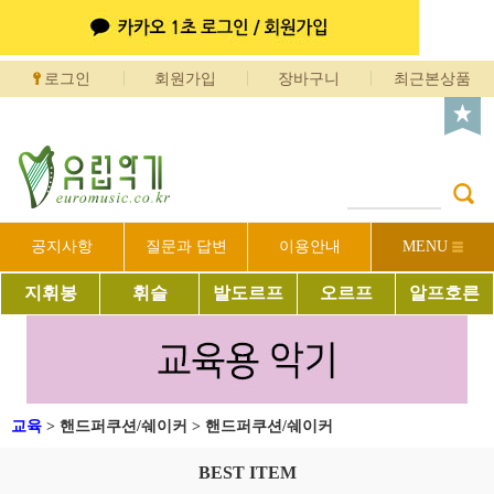
로그인
회원가입
장바구니
최근본상품
공지사항
질문과 답변
이용안내
MENU
지휘봉
휘슬
발도르프
오르프
알프호른
교육
>
핸드퍼쿠션/쉐이커
>
핸드퍼쿠션/쉐이커
BEST ITEM