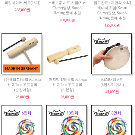
과일쉐이커 세트(18개)
소리]4종 시드 차임(Seed
입고완료 / 자연의 소리]
Chime)명상, Sound-
케나리 차임(Kenari
288,000원
Healing 등에 추천
Chime)명상, Sound-
Healing 등에 추천
200,000원
125,000원
[신규입고]독일 Rohema
[마지막 1개]독일 Rohema
REMO 탬버린
社 2-Tone 우드블록
社 2-Tone 우드블록
(8인치/10인치)
(손잡이형)
(기본형)
45,000원
26,000원
26,000원