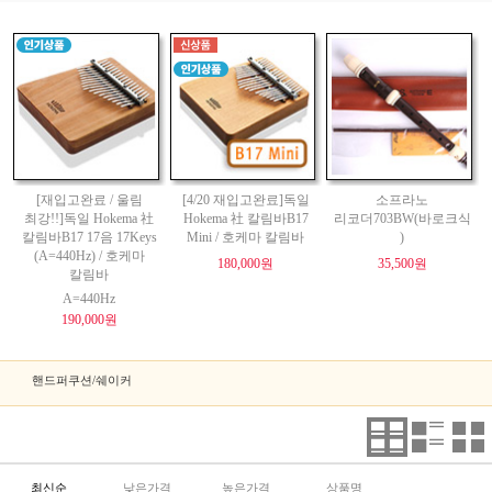
[재입고완료 / 울림
[4/20 재입고완료]독일
소프라노
최강!!]독일 Hokema 社
Hokema 社 칼림바B17
리코더703BW(바로크식
칼림바B17 17음 17Keys
Mini / 호케마 칼림바
)
(A=440Hz) / 호케마
180,000원
35,500원
칼림바
A=440Hz
190,000원
핸드퍼쿠션/쉐이커
최신순
낮은가격
높은가격
상품명