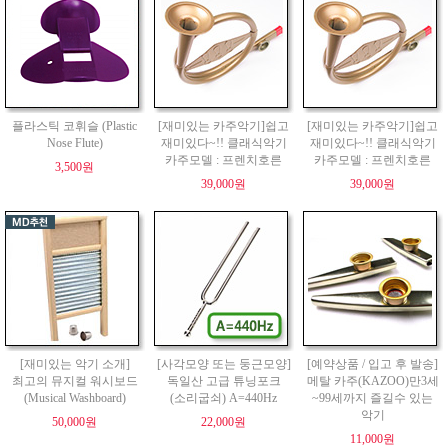
플라스틱 코휘슬 (Plastic
[재미있는 카주악기]쉽고
[재미있는 카주악기]쉽고
Nose Flute)
재미있다~!! 클래식악기
재미있다~!! 클래식악기
카주모델 : 프렌치호른
카주모델 : 프렌치호른
3,500원
39,000원
39,000원
[재미있는 악기 소개]
[사각모양 또는 둥근모양]
[예약상품 / 입고 후 발송]
최고의 뮤지컬 워시보드
독일산 고급 튜닝포크
메탈 카주(KAZOO)만3세
(Musical Washboard)
(소리굽쇠) A=440Hz
~99세까지 즐길수 있는
악기
50,000원
22,000원
11,000원