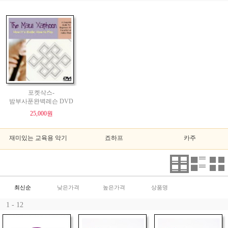
포켓삭스-
밤부사푼완벽레슨 DVD
25,000원
재미있는 교육용 악기
죠하프
카주
최신순
낮은가격
높은가격
상품명
1 - 12