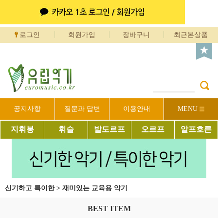
로그인
회원가입
장바구니
최근본상품
공지사항
질문과 답변
이용안내
MENU
지휘봉
휘슬
발도르프
오르프
알프호른
신기하고 특이한
>
재미있는 교육용 악기
BEST ITEM