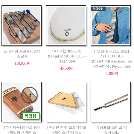
노래자랑 실로폰딩동댕
GITRE社 핸드드럼
[5년만에 재입고 완료]
실로폰
튜너블(TAMBURELLO) -
ZYDECO TIE /
ITALY정품
빨래판타이(Washboard Tie
130,000원
/ 리듬타이 ; Rhythm Tie)
45,000원
40,000원
[추천제품] 한아고 16현
[손쉬운 연주]멜로디하프
튜닝포크(소리굽쇠)
(픽업형) + 케이스
+케이스+전용악보
A=440Hz