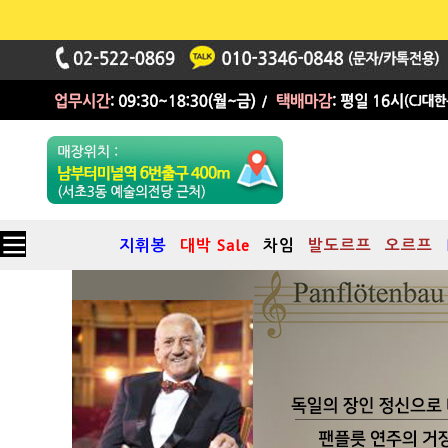
지휘봉
대박 Sale
차임
발도르프
오르프