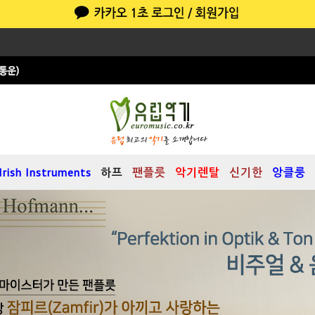
Irish Instruments
하프
팬플릇
악기렌탈
신기한
앙클룽