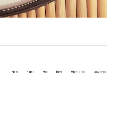
New
Name
Hot
Best
High price
Low price