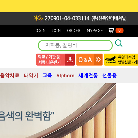
0
LOGIN
JOIN
ORDER
MYPAGE
음악치료
타악기
교육
Alphorn
세계전통
선물용