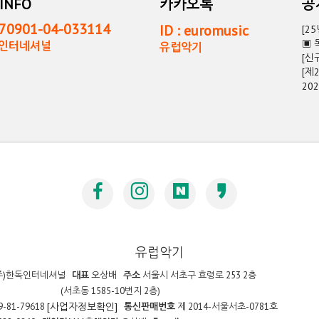
INFO
카카오톡
0901-04-033114
ID : euromusic
[2
▣ 
독인터네셔널
유럽악기
[신
[제
20
유럽악기
주)한독인터네셔널
대표
오상배
주소
서울시 서초구 효령로 253 2층
(서초동 1585-10번지 2층)
9-81-79618
통신판매번호
제 2014-서울서초-0781호
[사업자정보확인]