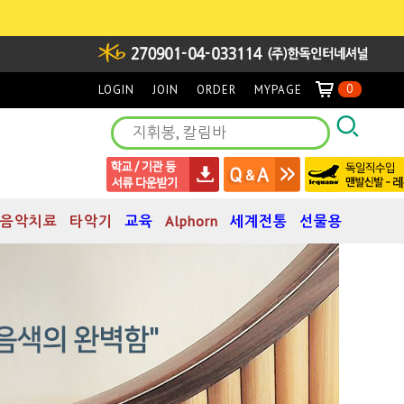
0
LOGIN
JOIN
ORDER
MYPAGE
음악치료
타악기
교육
Alphorn
세계전통
선물용