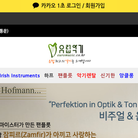
Irish Instruments
하프
팬플릇
악기렌탈
신기한
앙클룽