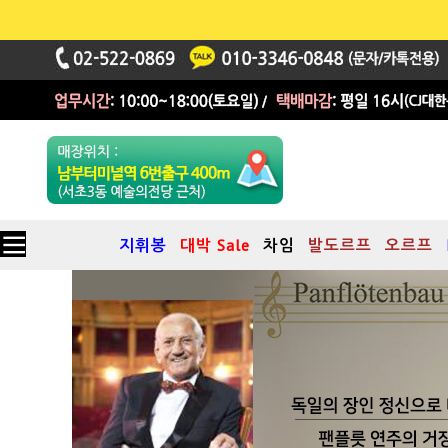
지휘봉
대박 Sale
차임
발도르프
오르프