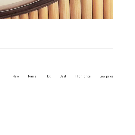
New
Name
Hot
Best
High price
Low price