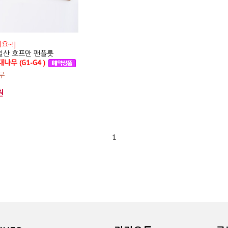
요~!]
독일산 호프만 팬플룻
나무 (G1-G4 )
무
원
1