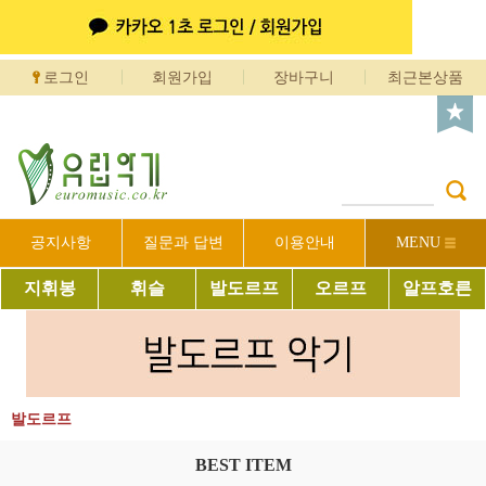
로그인
회원가입
장바구니
최근본상품
공지사항
질문과 답변
이용안내
MENU
지휘봉
휘슬
발도르프
오르프
알프호른
발도르프
BEST ITEM