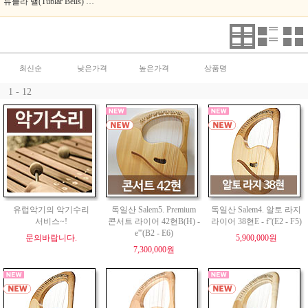
튜블라 밸(Tublar Bells) 코로이(Choroi)
최신순
낮은가격
높은가격
상품명
1 - 12
유럽악기의 악기수리
독일산 Salem5. Premium
독일산 Salem4. 알토 라지
서비스~!
콘서트 라이어 42현B(H) -
라이어 38현E - f''(E2 - F5)
e'''(B2 - E6)
문의바랍니다.
5,900,000원
7,300,000원