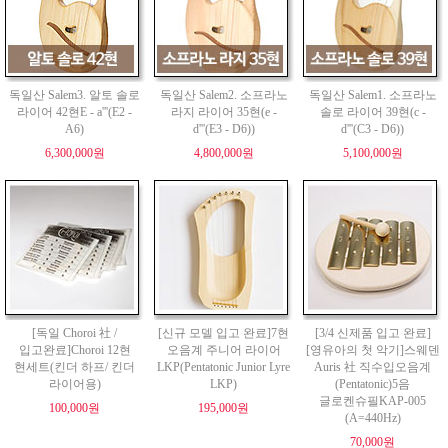
독일산 Salem3. 알토 솔로
독일산 Salem2. 소프라노
독일산 Salem1. 소프라노
라이어 42현E - a'''(E2 -
라지 라이어 35현(e -
솔로 라이어 39현(c -
A6)
d'''(E3 - D6))
d'''(C3 - D6))
6,300,000원
4,800,000원
5,100,000원
[독일 Choroi 社 /
[신규 모델 입고 완료]7현
[3/4 신제품 입고 완료]
입고완료]Choroi 12현
오음계 주니어 라이어
[영유아의 첫 악기]스웨덴
현세트(킨더 하프/ 킨더
LKP(Pentatonic Junior Lyre
Auris 社 직수입오음계
라이어용)
LKP)
(Pentatonic)5음
글로켄슈필KAP-005
100,000원
195,000원
(A=440Hz)
70,000원