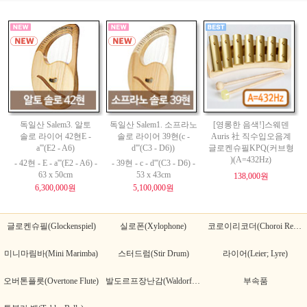
독일산 Salem3. 알토
독일산 Salem1. 소프라노
[영롱한 음색!]스웨덴
솔로 라이어 42현E -
솔로 라이어 39현(c -
Auris 社 직수입오음계
a'''(E2 - A6)
d'''(C3 - D6))
글로켄슈필KPQ(커브형
)(A=432Hz)
- 42현 - E - a'''(E2 - A6) -
- 39현 - c - d'''(C3 - D6) -
63 x 50cm
53 x 43cm
138,000원
6,300,000원
5,100,000원
글로켄슈필(Glockenspiel)
실로폰(Xylophone)
코로이리코더(Choroi Recorder)
미니마림바(Mini Marimba)
스터드럼(Stir Drum)
라이어(Leier; Lyre)
오버톤플릇(Overtone Flute)
발도르프장난감(Waldorf Toy)
부속품