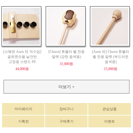
[스웨덴 Auris 社 직수입]
[Choroi] 튜블라 벨 전용
[Auris 社] Choroi 튜블라
글로켄슈필 낱건반
말렛 (강한 음색용)
벨 전용 말렛 (부드러운
고정용 스탠드 P8
음색용)
31,000원
44,000원
15,000원
더보기 +
마이페이지
장바구니
관심상품
기획전
구매후기
이벤트