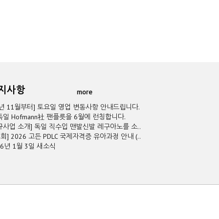
공지사항
more
5년 11월부터] 토요일 영업 변동사항 안내드립니다.
독일 Hofmann社 팬플릇을 6월에 런칭합니다.
규사업 소개] 독일 직수입 맨발신발 레구아노를 소..
2회] 2026 고든 PDLC 국제자격증 유아과정 안내 (..
26년 1월 3일 새소식