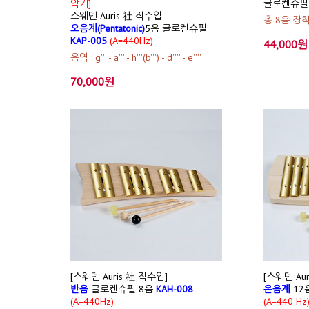
악기]
글로켄슈필 
스웨덴 Auris 社 직수입
총 8음 장
오음계(Pentatonic)
5음 글로켄슈필
KAP-005
(A=440Hz)
44,000원
음역 : g''' - a''' - h'''(b''') - d'''' - e''''
70,000원
[스웨덴 Auris 社 직수입]
[스웨덴 Au
반음
글로켄슈필 8음
KAH-008
온음계
12
(A=440Hz)
(A=440 Hz