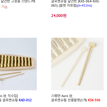
낱건반 고정용 스탠드 P8
글로켄슈필 낱건반 (KAS-064~KAS-
083) (말렛 미포함)
(A=432Hz)
착 가능
24,000원
ris 社 직수입]
스웨덴 Auris 社
음 글로켄슈필
KAD-012
글로켄슈필 전용말렛(1개)
KSK-306
)