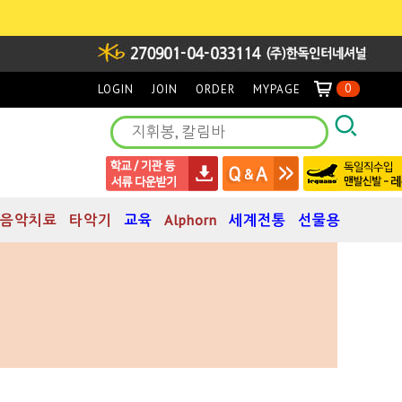
0
LOGIN
JOIN
ORDER
MYPAGE
음악치료
타악기
교육
Alphorn
세계전통
선물용