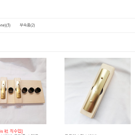
ne)(3)
부속품(2)
ris 社 직수입]