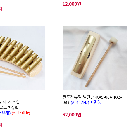
12,000원
원
글로켄슈필 낱건반 (KAS-064~KAS-
+ 말렛
is 社 직수입
083)
(A=432Hz)
 글로켄슈필
(커브형)
(A=440Hz)
32,000원
원