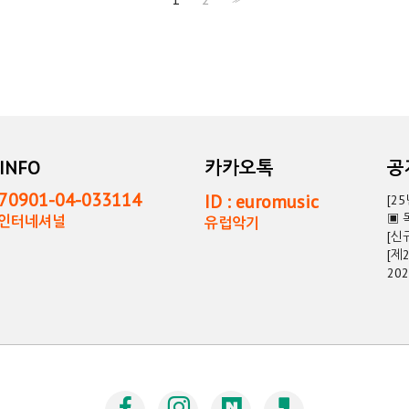
INFO
카카오톡
0901-04-033114
ID : euromusic
[2
▣ 
독인터네셔널
유럽악기
[신
[제
20