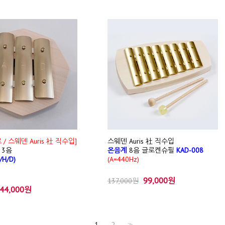
/ 스웨덴 Auris 社 직수입]
스웨덴 Auris 社 직수입
 3음
온음계
8음 글로켄슈필
KAD-008
/H/D)
(A=440Hz)
99,000원
137,000원
44,000원
1
2
>>