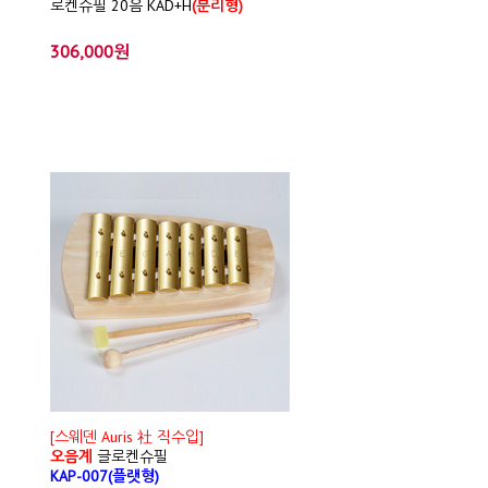
로켄슈필 20음 KAD+H
(분리형)
306,000원
[스웨덴 Auris 社 직수입]
오음계
글로켄슈필
KAP-007(플랫형)