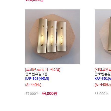
[스웨덴 Auris 社 직수입]
[재입고완료 
글로켄슈필 3음
글로켄슈필
KAP-302(H/D/E)
KAP-301(A
(A=440Hz)
(A=440Hz)
44,000원
53,000원
53,000원