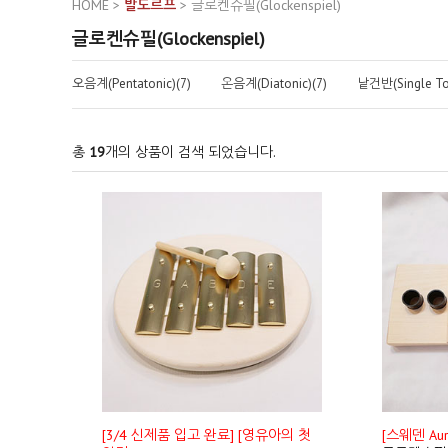
HOME
>
발도르프
>
글로켄슈필(Glockenspiel)
글로켄슈필(Glockenspiel)
오음계(Pentatonic)(7)
온음계(Diatonic)(7)
낱건반(Single To
총
19
개의 상품이 검색 되었습니다.
[3/4 신제품 입고 완료] [영유아의 첫
[스웨덴 Au