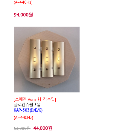
(A=440Hz)
94,000원
[스웨덴 Auris 社 직수입]
글로켄슈필 3음
KAP-303(D/E/G)
(A=440Hz)
44,000원
53,000원