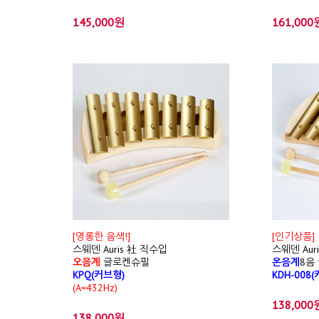
145,000원
161,000
[영롱한 음색!]
[인기상품]
스웨덴 Auris 社 직수입
스웨덴 Aur
오음계
글로켄슈필
온음계
8음
KPQ(커브형)
KDH-008
(A=432Hz)
138,000
138,000원