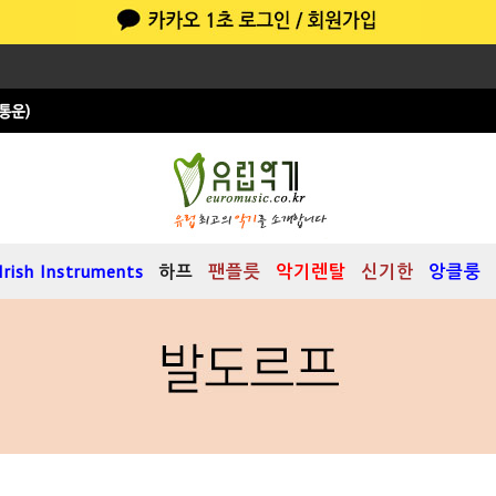
Irish Instruments
하프
팬플릇
악기렌탈
신기한
앙클룽