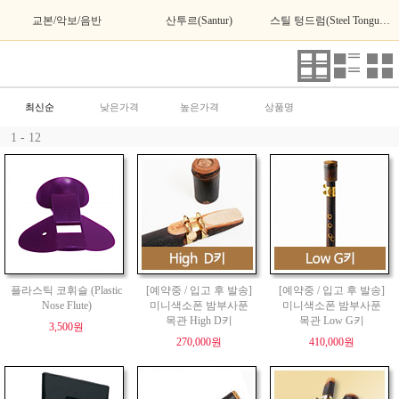
교본/악보/음반
산투르(Santur)
스틸 텅드럼(Steel Tongue Drum)
최신순
낮은가격
높은가격
상품명
1 - 12
플라스틱 코휘슬 (Plastic
[예약중 / 입고 후 발송]
[예약중 / 입고 후 발송]
Nose Flute)
미니색소폰 밤부사푼
미니색소폰 밤부사푼
목관 High D키
목관 Low G키
3,500원
270,000원
410,000원