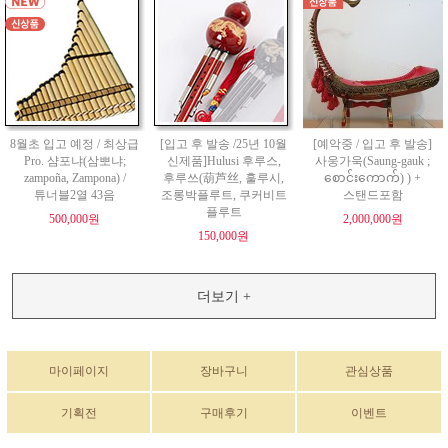
8월초 입고 예정 / 최상급
[입고 후 발송 /25년 10월
[예악중 / 입고 후 발송]
Pro. 샴포냐(삼뽀냐;
신제품]Hulusi 후루스,
사웅가욱(Saung-gauk ;
zampoña, Zampona) /
후루쓰(葫芦丝, 훌루시,
စောင်းကောက်) ) +
튜너블2열 43음
조롱박플루트, 쿠커비트
스탠드포함
플루트
500,000원
2,000,000원
150,000원
더보기 +
마이페이지
장바구니
관심상품
기획전
구매후기
이벤트