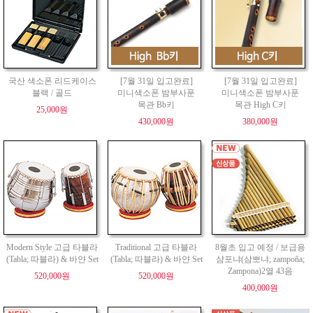
국산 색소폰 리드케이스
[7월 31일 입고완료]
[7월 31일 입고완료]
블랙 / 골드
미니색소폰 밤부사푼
미니색소폰 밤부사푼
목관 Bb키
목관 High C키
25,000원
430,000원
380,000원
Modern Style 고급 타블라
Traditional 고급 타블라
8월초 입고 예정 / 보급용
(Tabla; 따블라) & 바얀 Set
(Tabla; 따블라) & 바얀 Set
샴포냐(삼뽀냐; zampoña;
Zampona)2열 43음
520,000원
520,000원
400,000원