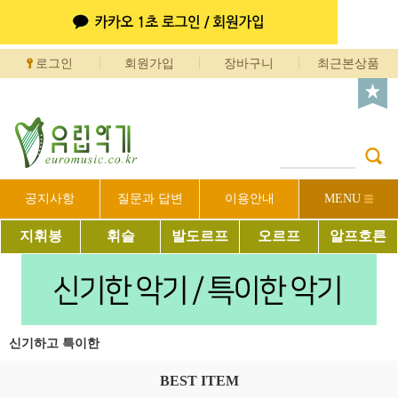
로그인
회원가입
장바구니
최근본상품
공지사항
질문과 답변
이용안내
MENU
지휘봉
휘슬
발도르프
오르프
알프호른
신기하고 특이한
BEST ITEM