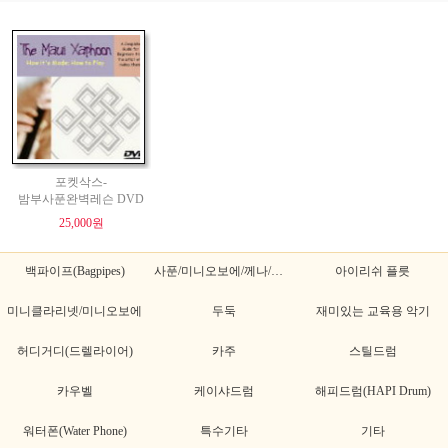
포켓삭스-
밤부사푼완벽레슨 DVD
25,000원
백파이프(Bagpipes)
사푼/미니오보에/께나/께나초
아이리쉬 플릇
미니클라리넷/미니오보에
두둑
재미있는 교육용 악기
허디거디(드렐라이어)
카주
스틸드럼
카우벨
케이샤드럼
해피드럼(HAPI Drum)
워터폰(Water Phone)
특수기타
기타