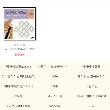
포켓삭스-
밤부사푼완벽레슨 DVD
25,000원
백파이프(Bagpipes)
사푼/미니오보에/께나/께나초
아이리쉬 플릇
미니클라리넷/미니오보에
두둑
재미있는 교육용 악기
허디거디(드렐라이어)
카주
스틸드럼
카우벨
케이샤드럼
해피드럼(HAPI Drum)
워터폰(Water Phone)
특수기타
기타