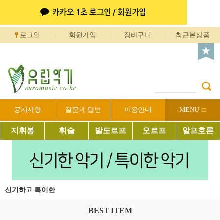
로그인
회원가입
장바구니
최근본상품
공지사항
질문과 답변
이용안내
MENU
지휘봉
휘슬
발도르프
오르프
알프호른
신기하고 특이한
BEST ITEM