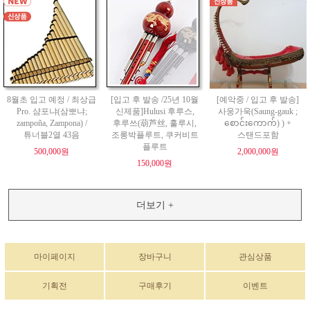
8월초 입고 예정 / 최상급
[입고 후 발송 /25년 10월
[예악중 / 입고 후 발송]
Pro. 샴포냐(삼뽀냐;
신제품]Hulusi 후루스,
사웅가욱(Saung-gauk ;
zampoña, Zampona) /
후루쓰(葫芦丝, 훌루시,
စောင်းကောက်) ) +
튜너블2열 43음
조롱박플루트, 쿠커비트
스탠드포함
플루트
500,000원
2,000,000원
150,000원
더보기 +
마이페이지
장바구니
관심상품
기획전
구매후기
이벤트