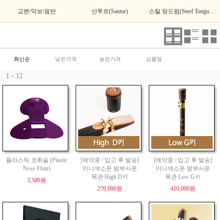
교본/악보/음반
산투르(Santur)
스틸 텅드럼(Steel Tongue Drum)
최신순
낮은가격
높은가격
상품명
1 - 12
플라스틱 코휘슬 (Plastic
[예약중 / 입고 후 발송]
[예약중 / 입고 후 발송]
Nose Flute)
미니색소폰 밤부사푼
미니색소폰 밤부사푼
목관 High D키
목관 Low G키
3,500원
270,000원
410,000원