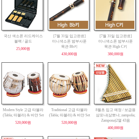
국산 색소폰 리드케이스
[7월 31일 입고완료]
[7월 31일 입고완료]
블랙 / 골드
미니색소폰 밤부사푼
미니색소폰 밤부사푼
목관 Bb키
목관 High C키
25,000원
430,000원
380,000원
Modern Style 고급 타블라
Traditional 고급 타블라
8월초 입고 예정 / 보급용
(Tabla; 따블라) & 바얀 Set
(Tabla; 따블라) & 바얀 Set
샴포냐(삼뽀냐; zampoña;
Zampona)2열 43음
520,000원
520,000원
400,000원