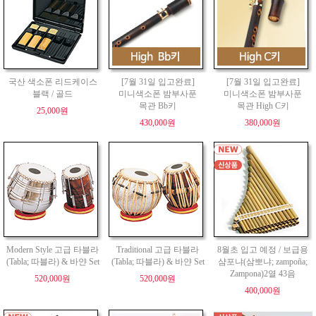
국산 색소폰 리드케이스
[7월 31일 입고완료]
[7월 31일 입고완료]
블랙 / 골드
미니색소폰 밤부사푼
미니색소폰 밤부사푼
목관 Bb키
목관 High C키
25,000원
430,000원
380,000원
Modern Style 고급 타블라
Traditional 고급 타블라
8월초 입고 예정 / 보급용
(Tabla; 따블라) & 바얀 Set
(Tabla; 따블라) & 바얀 Set
샴포냐(삼뽀냐; zampoña;
Zampona)2열 43음
520,000원
520,000원
400,000원