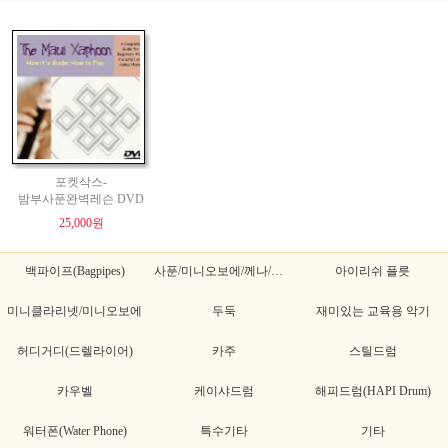
포켓삭스-
밤부사푼완벽레슨 DVD
25,000원
백파이프(Bagpipes)
사푼/미니오보에/께나/께나초
아이리쉬 플릇
미니클라리넷/미니오보에
두둑
재미있는 교육용 악기
허디거디(드렐라이어)
카주
스틸드럼
카우벨
케이샤드럼
해피드럼(HAPI Drum)
워터폰(Water Phone)
특수기타
기타