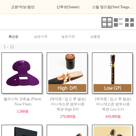
교본/악보/음반
산투르(Santur)
스틸 텅드럼(Steel Tongue Drum)
최신순
낮은가격
높은가격
상품명
1 - 12
플라스틱 코휘슬 (Plastic
[예약중 / 입고 후 발송]
[예약중 / 입고 후 발송]
Nose Flute)
미니색소폰 밤부사푼
미니색소폰 밤부사푼
목관 High D키
목관 Low G키
3,500원
270,000원
410,000원