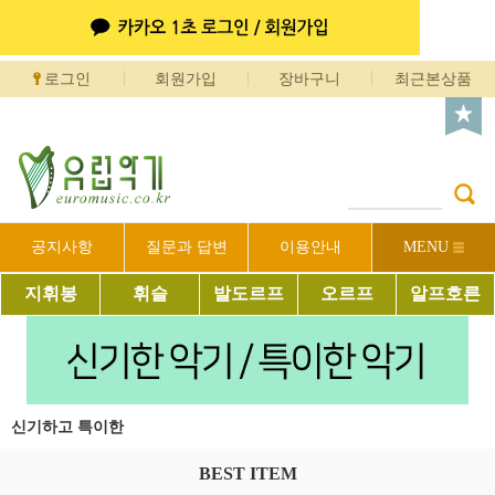
로그인
회원가입
장바구니
최근본상품
공지사항
질문과 답변
이용안내
MENU
지휘봉
휘슬
발도르프
오르프
알프호른
신기하고 특이한
BEST ITEM