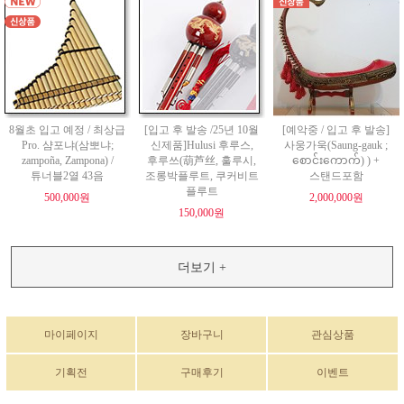
8월초 입고 예정 / 최상급
[입고 후 발송 /25년 10월
[예악중 / 입고 후 발송]
Pro. 샴포냐(삼뽀냐;
신제품]Hulusi 후루스,
사웅가욱(Saung-gauk ;
zampoña, Zampona) /
후루쓰(葫芦丝, 훌루시,
စောင်းကောက်) ) +
튜너블2열 43음
조롱박플루트, 쿠커비트
스탠드포함
플루트
500,000원
2,000,000원
150,000원
더보기 +
마이페이지
장바구니
관심상품
기획전
구매후기
이벤트