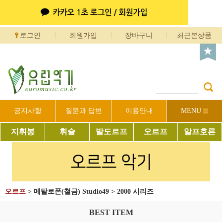
로그인
회원가입
장바구니
최근본상품
공지사항
질문과 답변
이용안내
MENU
지휘봉
휘슬
발도르프
오르프
알프호른
오르프
>
메탈로폰(철금) Studio49
>
2000 시리즈
BEST ITEM