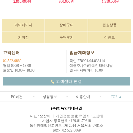
2,810,000원
860,000원
1,310,000원
마이페이지
장바구니
관심상품
기획전
구매후기
이벤트
고객센터
입금계좌정보
02-522-0869
국민 270901-04-033114
평일 09:30 ~ 18:00
예금주: (주)한독인터네셔널
토요일 10:00 ~ 18:00
월~금 택배마감 16:00
고객센터 연결
PC버전
상점정보
이용안내
TOP ▲
(주)한독인터네셔널
대표 : 오상배 ㅣ 개인정보 보호 책임자 : 오상배
사업자 등록번호 : 129-81-79618
통신판매업신고번호 : 제 2014-서울서초-0781호
전화 : 02-522-0869