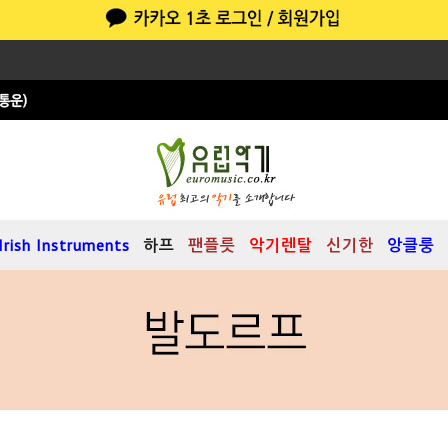
Irish Instruments
하프
팬플릇
악기렌탈
신기한
앙클룽