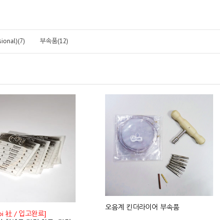
onal)(7)
부속품(12)
오음계 킨더라이어 부속품
oi 社 / 입고완료]