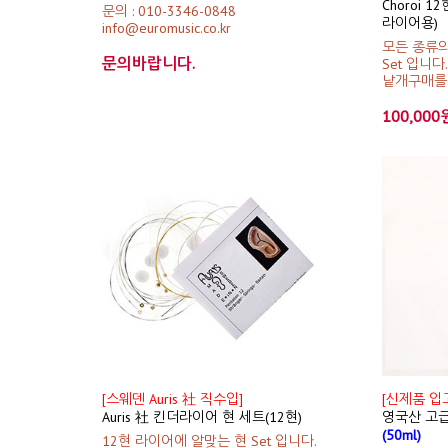
Choroi 
문의 : 010-3346-0848
라이어용)
info@euromusic.co.kr
모든 종류의
문의바랍니다.
Set 입니다.
낱개구매를 
100,000
[스웨덴 Auris 社 직수입]
[신제품 입
Auris 社 킨더라이어 현 세트(12현)
영국산 고급
(50ml)
12현 라이어에 알맞는 현 Set 입니다.