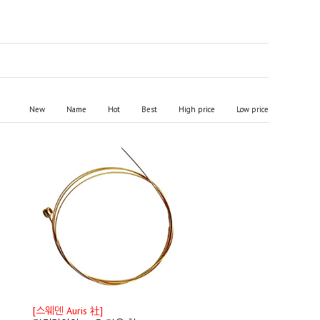
New
Name
Hot
Best
High price
Low price
[스웨덴 Auris 社]