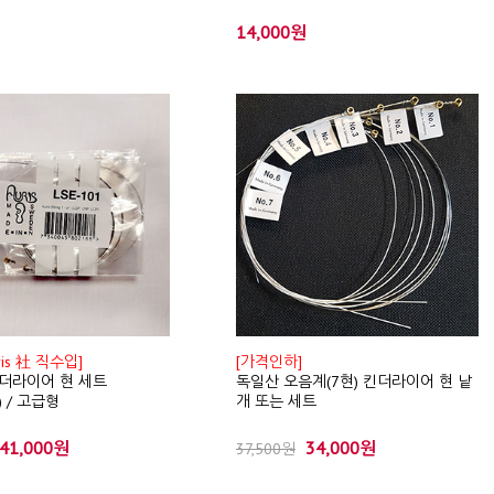
14,000원
ris 社 직수입]
[가격인하]
 킨더라이어 현 세트
독일산 오음계(7현) 킨더라이어 현 낱
 / 고급형
개 또는 세트
41,000원
34,000원
37,500원