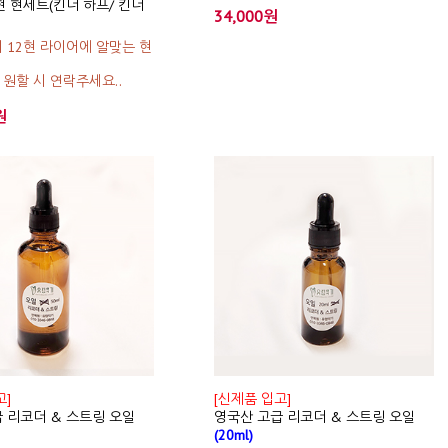
12현 현세트(킨더 하프/ 킨더
34,000원
 12현 라이어에 알맞는 현
원할 시 연락주세요..
원
고]
[신제품 입고]
 리코더 & 스트링 오일
영국산 고급 리코더 & 스트링 오일
(20ml)