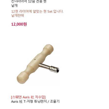
킨더라이어 12음 전용 현
낱개
12현 라이어에 알맞는 현 Set 입니다.
낱개판매
12,000원
[스웨덴 Auris 社 직수입]
Auris 社 T-자형 튜닝렌치 / 조율기