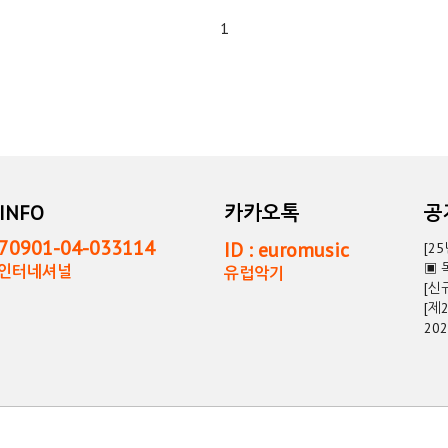
1
INFO
카카오톡
0901-04-033114
ID : euromusic
[2
▣ 
독인터네셔널
유럽악기
[신
[제
20