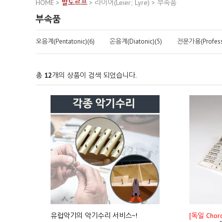
HOME
>
발도르프
>
라이어(Leier; Lyre)
>
부속품
부속품
오음계(Pentatonic)(6)
온음계(Diatonic)(5)
전문가용(Professi
총
12
개의 상품이 검색 되었습니다.
유럽악기의 악기수리 서비스~!
[독일 Chor