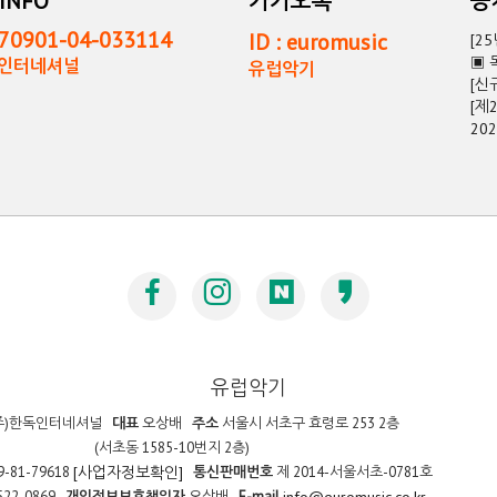
INFO
카카오톡
0901-04-033114
ID : euromusic
[2
▣ 
독인터네셔널
유럽악기
[신
[제
20
유럽악기
주)한독인터네셔널
대표
오상배
주소
서울시 서초구 효령로 253 2층
(서초동 1585-10번지 2층)
9-81-79618
통신판매번호
제 2014-서울서초-0781호
[사업자정보확인]
522-0869
개인정보보호책임자
오상배
E-mail