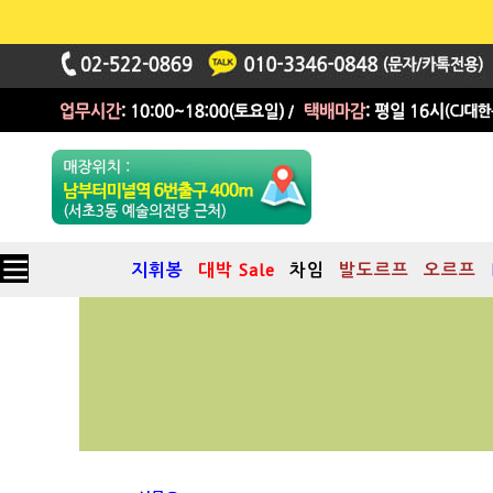
지휘봉
대박 Sale
차임
발도르프
오르프