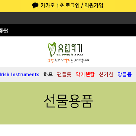
Irish Instruments
하프
팬플릇
악기렌탈
신기한
앙클룽