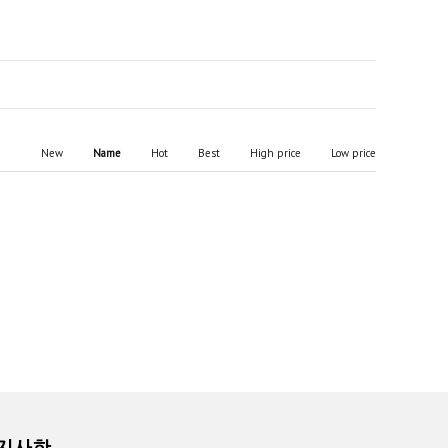
New
Name
Hot
Best
High price
Low price