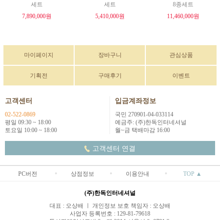
세트
세트
8종세트
7,890,000원
5,410,000원
11,460,000원
마이페이지
장바구니
관심상품
기획전
구매후기
이벤트
고객센터
입금계좌정보
02-522-0869
국민 270901-04-033114
평일 09:30 ~ 18:00
예금주: (주)한독인터네셔널
토요일 10:00 ~ 18:00
월~금 택배마감 16:00
고객센터 연결
PC버전
상점정보
이용안내
TOP ▲
(주)한독인터네셔널
대표 : 오상배 ㅣ 개인정보 보호 책임자 : 오상배
사업자 등록번호 : 129-81-79618