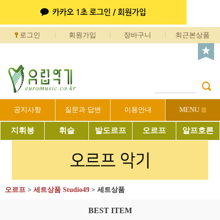
로그인
회원가입
장바구니
최근본상품
공지사항
질문과 답변
이용안내
MENU
지휘봉
휘슬
발도르프
오르프
알프호른
오르프
>
세트상품 Studio49
>
세트상품
BEST ITEM