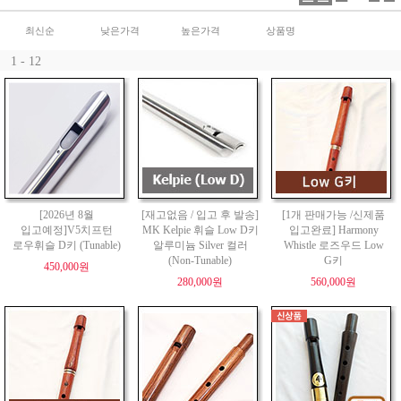
최신순
낮은가격
높은가격
상품명
1 - 12
[2026년 8월
[재고없음 / 입고 후 발송]
[1개 판매가능 /신제품
입고예정]V5치프턴
MK Kelpie 휘슬 Low D키
입고완료] Harmony
로우휘슬 D키 (Tunable)
알루미늄 Silver 컬러
Whistle 로즈우드 Low
(Non-Tunable)
G키
450,000원
280,000원
560,000원