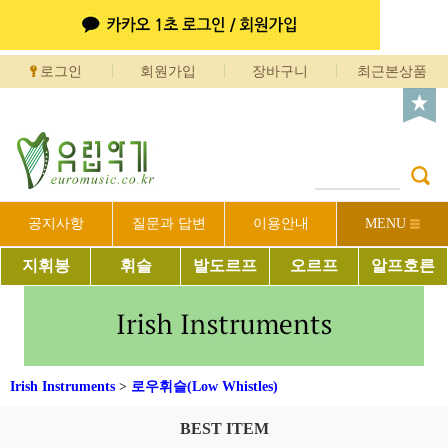
로그인
회원가입
장바구니
최근본상품
공지사항
질문과 답변
이용안내
MENU
지휘봉
휘슬
발도르프
오르프
알프호른
Irish Instruments
>
로우휘슬(Low Whistles)
BEST ITEM