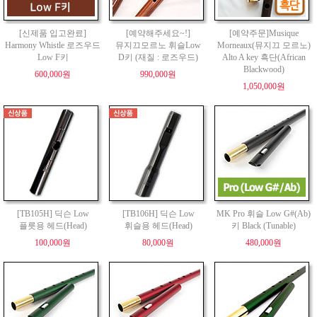
[신제품 입고완료]
[예약해주세요~!]
[예약주문]Musique
Harmony Whistle 로즈우드
뮤지끄모르노 휘슬Low
Morneaux(뮤지끄 모르노)
Low F키
D키 (재질 : 로즈우드)
Alto A key 흑단(African
Blackwood)
600,000원
990,000원
1,050,000원
[TB105H] 딕슨 Low
[TB106H] 딕슨 Low
MK Pro 휘슬 Low G#(Ab)
플릇용 헤드(Head)
휘슬용 헤드(Head)
키 Black (Tunable)
100,000원
80,000원
480,000원