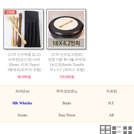
[2/19 신규제품 입고]
[2/19 신규입고완료]
바우런(보드란) 비터
전문가용 튜너블 바우런
(Beater, 티퍼,Tipper)
(보드란)Inside Tunable
4종세트(파우치 포함)
18 x 4.2" (케이스 포함)
80,000원
320,000원
리어(Lir)
무지크모르노
치프턴
MK Whistles
Burke
H.F.
Susato
Tony Dixon
AK