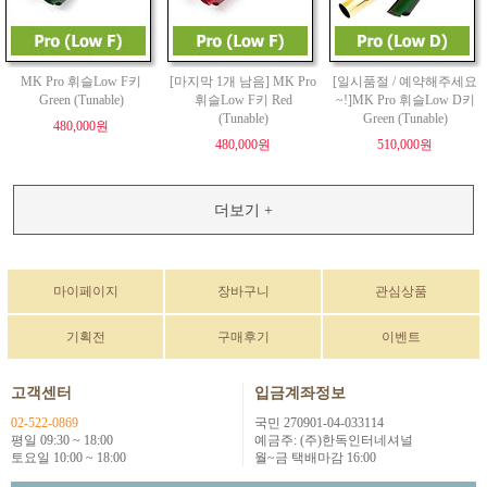
MK Pro 휘슬Low F키
[마지막 1개 남음] MK Pro
[일시품절 / 예약해주세요
Green (Tunable)
휘슬Low F키 Red
~!]MK Pro 휘슬Low D키
(Tunable)
Green (Tunable)
480,000원
480,000원
510,000원
더보기 +
마이페이지
장바구니
관심상품
기획전
구매후기
이벤트
고객센터
입금계좌정보
02-522-0869
국민 270901-04-033114
평일 09:30 ~ 18:00
예금주: (주)한독인터네셔널
토요일 10:00 ~ 18:00
월~금 택배마감 16:00