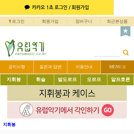
로그인
회원가입
장바구니
최근본상품
공지사항
질문과 답변
이용안내
MENU
지휘봉
휘슬
발도르프
오르프
알프호른
지휘봉