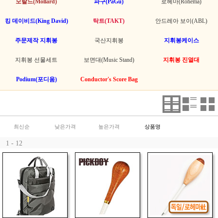
모랄드(Mollard)
파구(PaGu)
로헤마(Rohema)
킹 데이비드(King David)
탁트(TAKT)
안드레아 보이(ABL)
주문제작 지휘봉
국산지휘봉
지휘봉케이스
지휘봉 선물세트
보면대(Music Stand)
지휘봉 진열대
Podium(포디움)
Conductor's Score Bag
최신순
낮은가격
높은가격
상품명
1 - 12