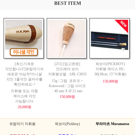
BEST ITEM
[최신기계로
[251] [입고완료]
픽보이(PICKBOY)
각인합니다!]유럽악기의
안드레아 보이
지휘봉 케이스 HC-
새로운 야심작!이니셜
지휘봉모델 : ABL CM33
90(38cm; 15"지휘봉)
각인 1줄각인 글자수를
15g / 그립: 코르크 +
150,000원
확인하세요~!
Kotowood / 그립 사이즈
지휘봉 또는 각종
: 40 mm X Ø 21 mm
케이스에 각인
150,000원
가능합니다.
20,000원
유럽악기 지휘봉
픽보이(Pickboy)
무라마츠 Muramatsu