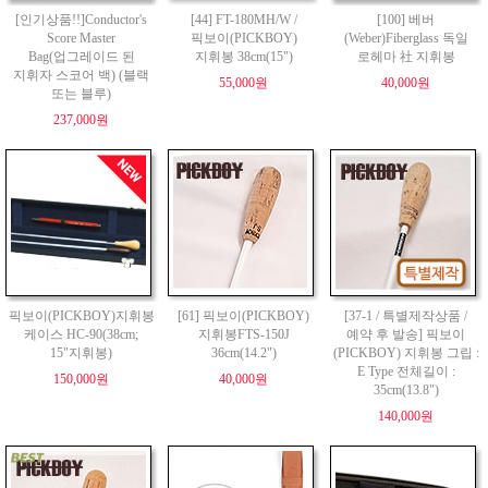
[인기상품!!]Conductor's
[44] FT-180MH/W /
[100] 베버
Score Master
픽보이(PICKBOY)
(Weber)Fiberglass 독일
Bag(업그레이드 된
지휘봉 38cm(15")
로헤마 社 지휘봉
지휘자 스코어 백) (블랙
55,000원
40,000원
또는 블루)
237,000원
픽보이(PICKBOY)지휘봉
[61] 픽보이(PICKBOY)
[37-1 / 특별제작상품 /
케이스 HC-90(38cm;
지휘봉FTS-150J
예약 후 발송] 픽보이
15"지휘봉)
36cm(14.2")
(PICKBOY) 지휘봉 그립 :
E Type 전체길이 :
150,000원
40,000원
35cm(13.8")
140,000원