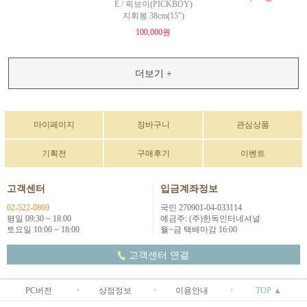
E / 픽보이(PICKBOY)
지휘봉 38cm(15")
100,000원
더보기 +
마이페이지
장바구니
관심상품
기획전
구매후기
이벤트
고객센터
입금계좌정보
02-522-0869
국민 270901-04-033114
평일 09:30 ~ 18:00
예금주: (주)한독인터네셔널
토요일 10:00 ~ 18:00
월~금 택배마감 16:00
고객센터 연결
PC버전
상점정보
이용안내
TOP ▲