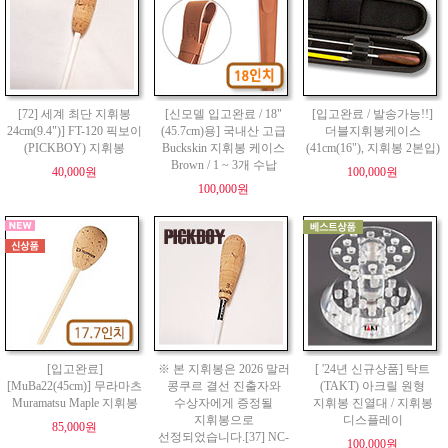
[72] 세계 최단 지휘봉
[신모델 입고완료 / 18"
[입고완료 / 발송가능!!]
24cm(9.4")] FT-120 픽보이
(45.7cm)용] 국내산 고급
더블지휘봉케이스
(PICKBOY) 지휘봉
Buckskin 지휘봉 케이스
(41cm(16"), 지휘봉 2본입)
Brown / 1 ~ 3개 수납
40,000원
100,000원
100,000원
[입고완료]
※ 본 지휘봉은 2026 말러
[ '24년 신규상품] 탁트
[MuBa22(45cm)] 무라마츠
콩쿠르 결선 진출자와
(TAKT) 아크릴 원형
Muramatsu Maple 지휘봉
수상자에게 증정될
지휘봉 진열대 / 지휘봉
지휘봉으로
디스플레이
85,000원
선정되었습니다.[37] NC-
100,000원