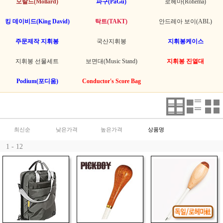
모랄드(Mollard)
파구(PaGu)
로헤마(Rohema)
킹 데이비드(King David)
탁트(TAKT)
안드레아 보이(ABL)
주문제작 지휘봉
국산지휘봉
지휘봉케이스
지휘봉 선물세트
보면대(Music Stand)
지휘봉 진열대
Podium(포디움)
Conductor's Score Bag
최신순
낮은가격
높은가격
상품명
1 - 12