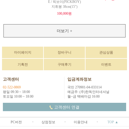
E / 픽보이(PICKBOY)
지휘봉 38cm(15")
100,000원
더보기 +
마이페이지
장바구니
관심상품
기획전
구매후기
이벤트
고객센터
입금계좌정보
02-522-0869
국민 270901-04-033114
평일 09:30 ~ 18:00
예금주: (주)한독인터네셔널
토요일 10:00 ~ 18:00
월~금 택배마감 16:00
고객센터 연결
PC버전
상점정보
이용안내
TOP ▲