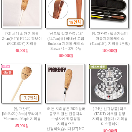
[72] 세계 최단 지휘봉
[신모델 입고완료 / 18"
[입고완료 / 발송가능!!]
24cm(9.4")] FT-120 픽보이
(45.7cm)용] 국내산 고급
더블지휘봉케이스
(PICKBOY) 지휘봉
Buckskin 지휘봉 케이스
(41cm(16"), 지휘봉 2본입)
Brown / 1 ~ 3개 수납
40,000원
100,000원
100,000원
[입고완료]
※ 본 지휘봉은 2026 말러
[ '24년 신규상품] 탁트
[MuBa22(45cm)] 무라마츠
콩쿠르 결선 진출자와
(TAKT) 아크릴 원형
Muramatsu Maple 지휘봉
수상자에게 증정될
지휘봉 진열대 / 지휘봉
지휘봉으로
디스플레이
85,000원
선정되었습니다.[37] NC-
100,000원