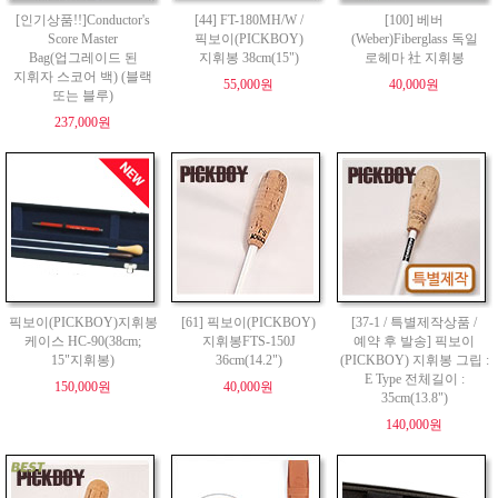
[인기상품!!]Conductor's
[44] FT-180MH/W /
[100] 베버
Score Master
픽보이(PICKBOY)
(Weber)Fiberglass 독일
Bag(업그레이드 된
지휘봉 38cm(15")
로헤마 社 지휘봉
지휘자 스코어 백) (블랙
55,000원
40,000원
또는 블루)
237,000원
픽보이(PICKBOY)지휘봉
[61] 픽보이(PICKBOY)
[37-1 / 특별제작상품 /
케이스 HC-90(38cm;
지휘봉FTS-150J
예약 후 발송] 픽보이
15"지휘봉)
36cm(14.2")
(PICKBOY) 지휘봉 그립 :
E Type 전체길이 :
150,000원
40,000원
35cm(13.8")
140,000원