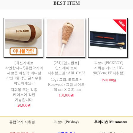
BEST ITEM
[최신기계로
[251] [입고완료]
픽보이(PICKBOY)
각인합니다!]유럽악기의
안드레아 보이
지휘봉 케이스 HC-
새로운 야심작!이니셜
지휘봉모델 : ABL CM33
90(38cm; 15"지휘봉)
각인 1줄각인 글자수를
15g / 그립: 코르크 +
150,000원
확인하세요~!
Kotowood / 그립 사이즈
지휘봉 또는 각종
: 40 mm X Ø 21 mm
케이스에 각인
150,000원
가능합니다.
20,000원
유럽악기 지휘봉
픽보이(Pickboy)
무라마츠 Muramatsu