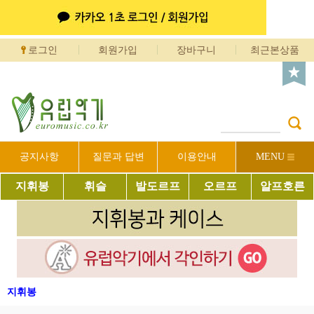
로그인
회원가입
장바구니
최근본상품
공지사항
질문과 답변
이용안내
MENU
지휘봉
휘슬
발도르프
오르프
알프호른
지휘봉