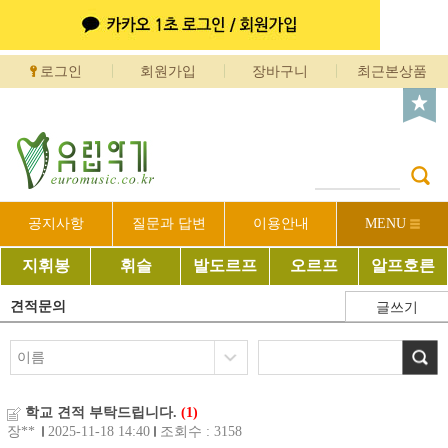
로그인
회원가입
장바구니
최근본상품
공지사항
질문과 답변
이용안내
MENU
지휘봉
휘슬
발도르프
오르프
알프호른
견적문의
글쓰기
학교 견적 부탁드립니다.
(1)
장**
2025-11-18 14:40
조회수 : 3158