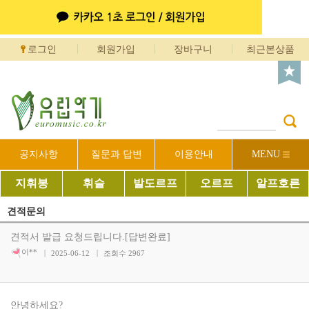
로그인
회원가입
장바구니
최근본상품
공지사항
질문과 답변
이용안내
MENU
지휘봉
휘슬
발도르프
오르프
알프호른
견적문의
견적서 발급 요청드립니다.[답변완료]
이**
2025-06-12
조회수
2967
안녕하세요?