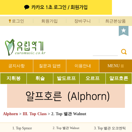
로그인
회원가입
장바구니
최근본상품
공지사항
질문과 답변
이용안내
MENU
지휘봉
휘슬
발도르프
오르프
알프호른
Alphorn
>
III. Top Class
>
2. Top 밸관 Walnut
1. Top Spruce
2. Top 밸관 Walnut
3. Top 밸관 오크엔틱