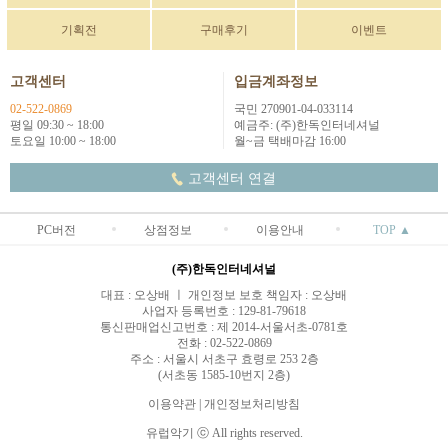
기획전
구매후기
이벤트
고객센터
입금계좌정보
02-522-0869
국민 270901-04-033114
평일 09:30 ~ 18:00
예금주: (주)한독인터네셔널
토요일 10:00 ~ 18:00
월~금 택배마감 16:00
고객센터 연결
PC버전
상점정보
이용안내
TOP ▲
(주)한독인터네셔널
대표 : 오상배 ㅣ 개인정보 보호 책임자 : 오상배
사업자 등록번호 : 129-81-79618
통신판매업신고번호 : 제 2014-서울서초-0781호
전화 : 02-522-0869
주소 : 서울시 서초구 효령로 253 2층
(서초동 1585-10번지 2층)
이용약관
|
개인정보처리방침
유럽악기 ⓒ All rights reserved.