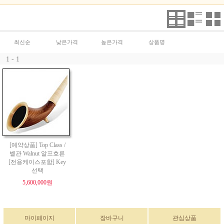
최신순
낮은가격
높은가격
상품명
1 - 1
[예약상품] Top Class /
벨관 Walnut 알프호른
[전용케이스포함] Key
선택
5,600,000원
마이페이지
장바구니
관심상품