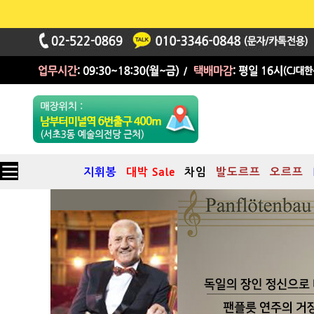
지휘봉
대박 Sale
차임
발도르프
오르프