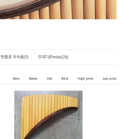
팬플릇 부속품(5)
프레다(Preda)(26)
New
Name
Hot
Best
High price
Low price