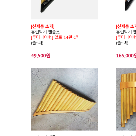
[신제품 소개]
[신제품 소
유럽악기 팬플룻
유럽악기 
[루마니아형] 알토 14관 C키
[루마니아형
(솔~파)
(솔~미)
49,500원
165,000