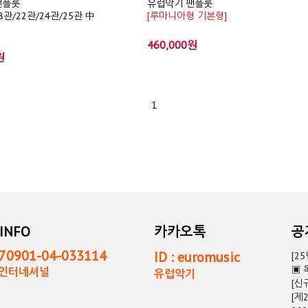
팬플룻
유럽악기 팬플룻
8관/22관/24관/25관 中
[루마니아형 기본형]
460,000원
원
1
INFO
카카오톡
0901-04-033114
ID : euromusic
[2
▣ 
독인터네셔널
유럽악기
[신
[제