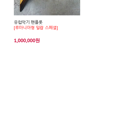
유럽악기 팬플룻
[루마니아형 밀랍 스페셜]
1,000,000원