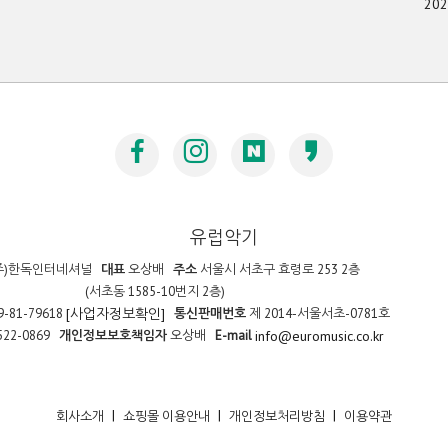
20
유럽악기
주)한독인터네셔널
대표
오상배
주소
서울시 서초구 효령로 253 2층
(서초동 1585-10번지 2층)
9-81-79618
통신판매번호
제 2014-서울서초-0781호
[사업자정보확인]
522-0869
개인정보보호책임자
오상배
E-mail
info@euromusic.co.kr
|
|
|
회사소개
쇼핑몰 이용안내
개인정보처리방침
이용약관