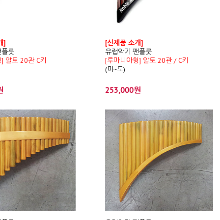
개]
[신제품 소개]
팬플룻
유럽악기 팬플룻
] 알토 20관 C키
[루마니아형] 알토 20관 / C키
(미~도)
원
253,000원