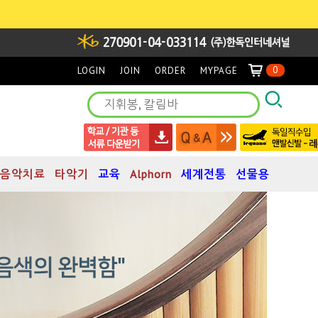
0
LOGIN
JOIN
ORDER
MYPAGE
음악치료
타악기
교육
Alphorn
세계전통
선물용