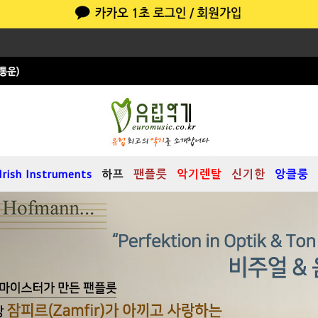
Irish Instruments
하프
팬플릇
악기렌탈
신기한
앙클룽