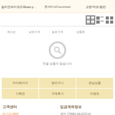
일리언파이프(Uilleann pipes)
콘서티나(Concertina)
교본/악보/음반
최신순
낮은가격
높은가격
상품명
진열 상품이 없습니다.
마이페이지
장바구니
관심상품
기획전
구매후기
이벤트
고객센터
입금계좌정보
02-522-0869
국민 270901-04-033114