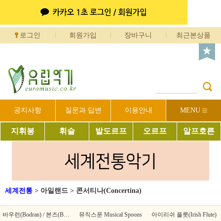
로그인
회원가입
장바구니
최근본상품
공지사항
질문과 답변
이용안내
MENU
지휘봉
휘슬
발도르프
오르프
알프호른
세계전통
>
아일랜드
>
콘서티나(Concertina)
바우런(Bodran) / 본즈(Bones)
뮤직스푼 Musical Spoons
아이리쉬 플릇(Irish Flute)