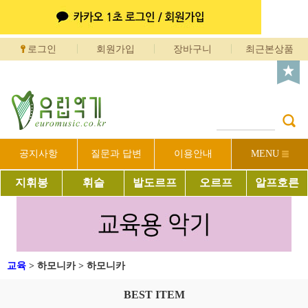
로그인
회원가입
장바구니
최근본상품
공지사항
질문과 답변
이용안내
MENU
지휘봉
휘슬
발도르프
오르프
알프호른
교육
>
하모니카
>
하모니카
BEST ITEM