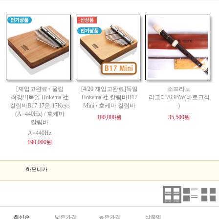
[재입고완료 / 울림
[4/20 재입고완료]독일
소프라노
최강!!]독일 Hokema 社
Hokema 社 칼림바B17
리코더703BW(바로크식
칼림바B17 17음 17Keys
Mini / 호케마 칼림바
)
(A=440Hz) / 호케마
180,000원
35,500원
칼림바
A=440Hz
190,000원
하모니카
최신순
낮은가격
높은가격
상품명