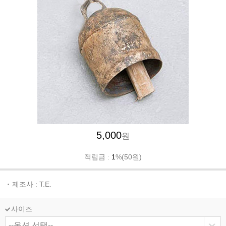
5,000
원
적립금 :
1
%(50원)
제조사 : T.E.
사이즈