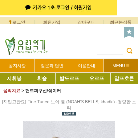
로그인
회원가입
장바구니
최근본상품
공지사항
질문과 답변
이용안내
MENU
지휘봉
휘슬
발도르프
오르프
알프호른
음악치료
>
핸드퍼쿠선/쉐이커
[재입고완료] Fine Tuned 노아 벨 (NOAH’S BELLS; khadki) -청량한 소
리