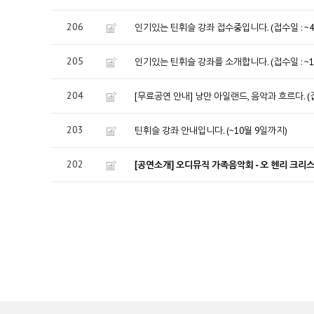
206
인기있는 틴휘슬 강좌 접수중입니다. (접수일 : ~4월 
205
인기있는 틴휘슬 강좌를 소개합니다. (접수일 : ~12월
204
[무료공연 안내] 낭만 아일랜드, 음악과 흐르다. (접수기
203
틴휘슬 강좌 안내입니다. (~10월 9일까지)
202
[공연소개] 오디뮤직 가족음악회 - 오 헨리 크리