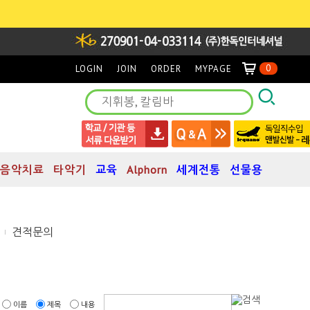
0
LOGIN
JOIN
ORDER
MYPAGE
음악치료
타악기
교육
Alphorn
세계전통
선물용
견적문의
이름
제목
내용