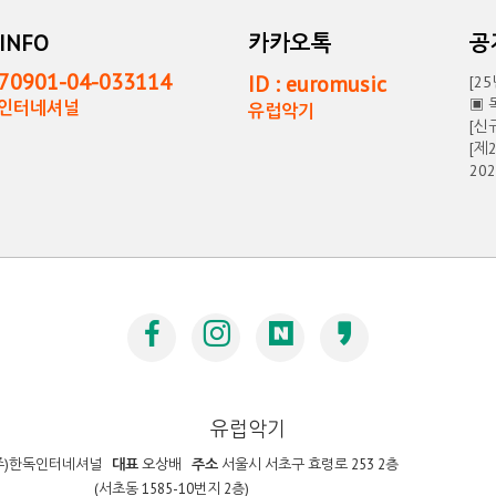
INFO
카카오톡
0901-04-033114
ID : euromusic
[2
▣ 
독인터네셔널
유럽악기
[신
[제
20
유럽악기
주)한독인터네셔널
대표
오상배
주소
서울시 서초구 효령로 253 2층
(서초동 1585-10번지 2층)